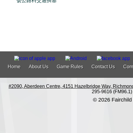
號公路料交通擠塞
Home
About Us
Game Rules
Contact Us
Com
#2090, Aberdeen Centre, 4151 Hazelbridge Way, Richmon
295-9616 (FM96.1)
© 2026 Fairchild