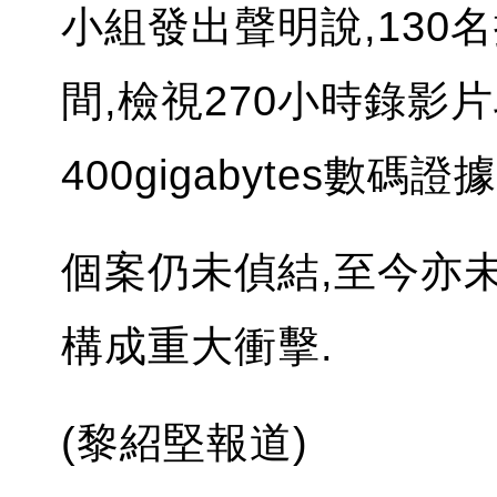
小組發出聲明說,13
間,檢視270小時錄影片
400gigabytes數碼證據
個案仍未偵結,至今亦
構成重大衝擊.
(黎紹堅報道)