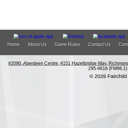
Home
About Us
Game Rules
Contact Us
Com
#2090, Aberdeen Centre, 4151 Hazelbridge Way, Richmon
295-9616 (FM96.1)
© 2026 Fairchild