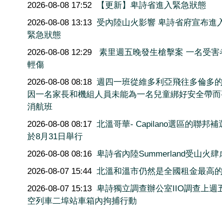
2026-08-08 17:52
【更新】卑詩省進入緊急狀態
2026-08-08 13:13
受內陸山火影響 卑詩省府宣布進
緊急狀態
2026-08-08 12:29
素里週五晚發生槍擊案 一名受害
輕傷
2026-08-08 08:18
週四一班從維多利亞飛往多倫多
因一名家長和機組人員未能為一名兒童綁好安全帶而
消航班
2026-08-08 08:17
北溫哥華- Capilano選區的聯邦
於8月31日舉行
2026-08-08 08:16
卑詩省內陸Summerland受山火肆
2026-08-07 15:44
北溫和溫市仍然是全國租金最高
2026-08-07 15:13
卑詩獨立調查辦公室IIO調查上週
空列車二埠站車箱內拘捕行動