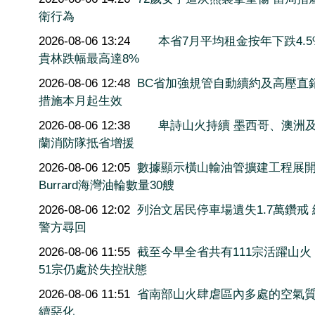
衛行為
2026-08-06 13:24
本省7月平均租金按年下跌4.5
貴林跌幅最高達8%
2026-08-06 12:48
BC省加強規管自動續約及高壓直
措施本月起生效
2026-08-06 12:38
卑詩山火持續 墨西哥、澳洲
蘭消防隊抵省增援
2026-08-06 12:05
數據顯示橫山輸油管擴建工程展
Burrard海灣油輪數量30艘
2026-08-06 12:02
列治文居民停車場遺失1.7萬鑽戒
警方尋回
2026-08-06 11:55
截至今早全省共有111宗活躍山火
51宗仍處於失控狀態
2026-08-06 11:51
省南部山火肆虐區內多處的空氣
續惡化