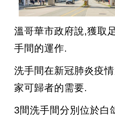
溫哥華市政府說,獲取
手間的運作.
洗手間在新冠肺炎疫情
家可歸者的需要.
3間洗手間分別位於白鴿公園