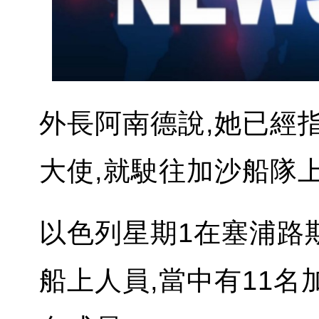
外長阿南德說,她已經
大使,就駛往加沙船隊上
以色列星期1在塞浦路
船上人員,當中有11名