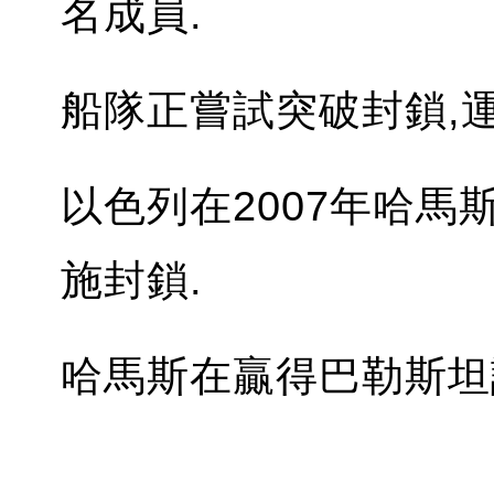
名成員.
船隊正嘗試突破封鎖,
以色列在2007年哈馬
施封鎖.
哈馬斯在贏得巴勒斯坦