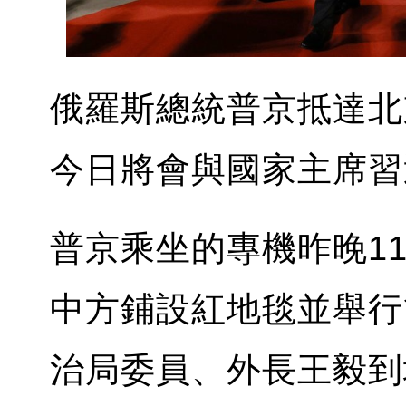
俄羅斯總統普京抵達北
今日將會與國家主席習
普京乘坐的專機昨晚1
中方鋪設紅地毯並舉行
治局委員、外長王毅到