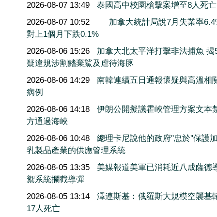
2026-08-07 13:49
泰國高中校園槍擊案增至8人死亡
2026-08-07 10:52
加拿大統計局說7月失業率6.4
對上1個月下跌0.1%
2026-08-06 15:26
加拿大北太平洋打擊非法捕魚 揭5
疑違規涉割鰭棄鯊及虐待海豚
2026-08-06 14:29
南韓連續五日通報懷疑與高溫相
病例
2026-08-06 14:18
伊朗公開擬議霍峽管理方案文本
方通過海峽
2026-08-06 10:48
總理卡尼說他的政府''忠於''保護
乳製品產業的供應管理系統
2026-08-05 13:35
美媒報道美軍已消耗近八成薩德
禦系統攔截導彈
2026-08-05 13:14
澤連斯基︰俄羅斯大規模空襲基
17人死亡