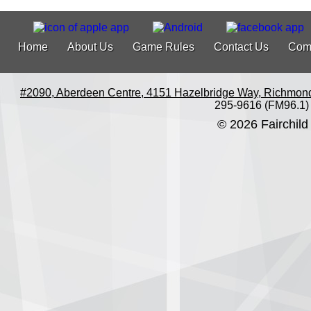
Home
About Us
Game Rules
Contact Us
Com
#2090, Aberdeen Centre, 4151 Hazelbridge Way, Richmon
295-9616 (FM96.1)
© 2026 Fairchild