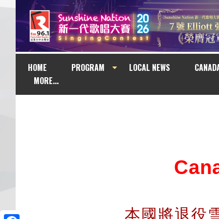
HOME
PROGRAM
LOCAL NEWS
CANAD
MORE...
Can
本國將退役雪鳥