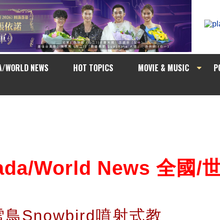
A/WORLD NEWS
HOT TOPICS
MOVIE & MUSIC
P
ada/World News 全國
Snowbird噴射式教