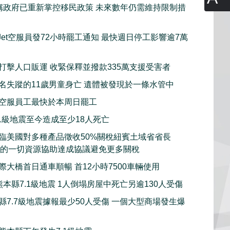
稱政府已重新掌控移民政策 未來數年仍需維持限制措
tJet空服員發72小時罷工通知 最快週日停工影響逾7萬
打擊人口販運 收緊保釋並撥款335萬支援受害者
名失蹤的11歲男童身亡 遺體被發現於一條水管中
空服員工最快於本周日罷工
.1級地震至今造成至少18人死亡
臨美國對多種產品徵收50%關稅紐賓土域省省長
用紐省的一切資源協助達成協議避免更多關稅
際大橋首日通車順暢 首12小時7500車輛使用
本縣7.1級地震 1人倒塌房屋中死亡另逾130人受傷
縣7.7級地震據報最少50人受傷 一個大型商場發生爆