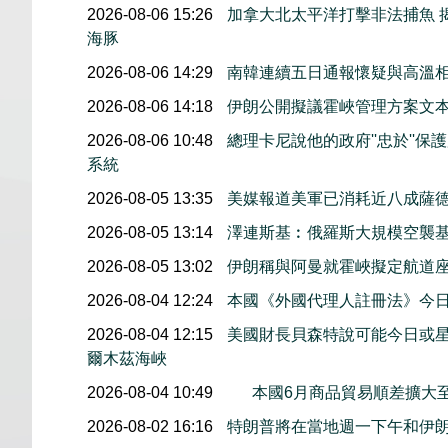
2026-08-06 15:26
加拿大北太平洋打擊非法捕魚 
海豚
2026-08-06 14:29
南韓連續五日通報懷疑與高溫
2026-08-06 14:18
伊朗公開擬議霍峽管理方案文
2026-08-06 10:48
總理卡尼說他的政府''忠於''
系統
2026-08-05 13:35
美媒報道美軍已消耗近八成薩
2026-08-05 13:14
澤連斯基︰俄羅斯大規模空襲基
2026-08-05 13:02
伊朗稱與阿曼就霍峽擬定航道
2026-08-04 12:24
本國《外國代理人註冊法》今
2026-08-04 12:15
美國財長貝森特說可能今日或
爾木茲海峽
2026-08-04 10:49
本國6月商品貿易順差擴大至
2026-08-02 16:16
特朗普將在當地週一下午和伊