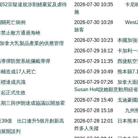
揭52宗疑違規涉割鰭棄鯊及虐待
2026-07-30 10:35
卡尼
施
相關死亡病例
2026-07-30 10:28
Wes
旅客
本禁止敵方通過海峽
2026-07-30 10:23
本國加強
保護加拿大乳製品產業的供應管理
2026-07-29 16:12
卡加利一
德導彈防禦系統攔截導彈
2026-07-29 11:35
西捷航空
輔造成17人死亡
2026-07-29 10:49
熊本縣7
座標達成共識
2026-07-29 07:26
加拿大面
Susan Holt說她願意動
日起正式生效
2026-07-28 15:40
戈迪豪國
星期三與伊朗達成協議以開放霍
2026-07-28 15:18
九州熊
39億 出口連升5個月創新高
2026-07-28 12:01
日本熊本
炸多人失蹤
朗展開談判