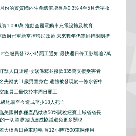
月份的實質國内生產總值增長為0.3% 4至5月赤字收
資1,090萬 推動全國電動車充電設施及教育
稱政府已重新掌控移民政策 未來數年仍需維持限制措
tJet空服員發72小時罷工通知 最快週日停工影響逾7萬
打擊人口販運 收緊保釋並撥款335萬支援受害者
名失蹤的11歲男童身亡 遺體被發現於一條水管中
空服員工最快於本周日罷工
.1級地震至今造成至少18人死亡
臨美國對多種產品徵收50%關稅紐賓土域省省長
用紐省的一切資源協助達成協議避免更多關稅
際大橋首日通車順暢 首12小時7500車輛使用