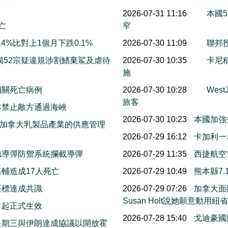
2026-07-31 11:16
本國5
亡
窄
4%比對上1個月下跌0.1%
2026-07-30 11:09
聯邦投
揭52宗疑違規涉割鰭棄鯊及虐待
2026-07-30 10:35
卡尼
施
相關死亡病例
2026-07-30 10:28
Wes
旅客
本禁止敵方通過海峽
2026-07-30 10:23
本國加強
保護加拿大乳製品產業的供應管理
2026-07-29 16:12
卡加利一
德導彈防禦系統攔截導彈
2026-07-29 11:35
西捷航空
輔造成17人死亡
2026-07-29 10:49
熊本縣7
座標達成共識
2026-07-29 07:26
加拿大面
Susan Holt說她願意動
日起正式生效
2026-07-28 15:40
戈迪豪國
星期三與伊朗達成協議以開放霍