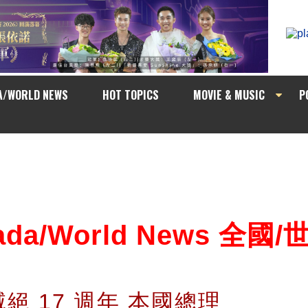
A/WORLD NEWS
HOT TOPICS
MOVIE & MUSIC
P
ada/World News 全國
絕 17 週年 本國總理