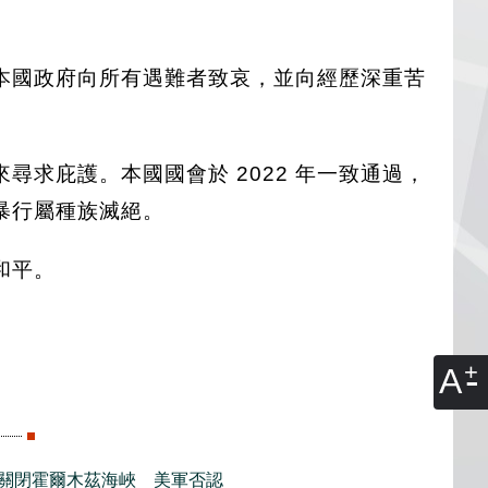
本國政府向所有遇難者致哀，並向經歷深重苦
求庇護。本國國會於 2022 年一致通過，
暴行屬種族滅絕。
和平。
A
關閉霍爾木茲海峽 美軍否認