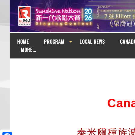
HOME
PROGRAM
LOCAL NEWS
CANAD
MORE...
Can
泰米爾種族滅