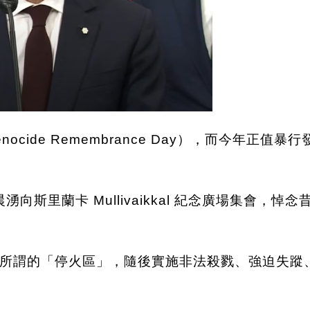
nocide Remembrance Day），而今年正
湧向斯里蘭卡 Mullivaikkal 紀念廣場集會
所謂的「停火區」，隨後實施非法殺戮、強迫失蹤