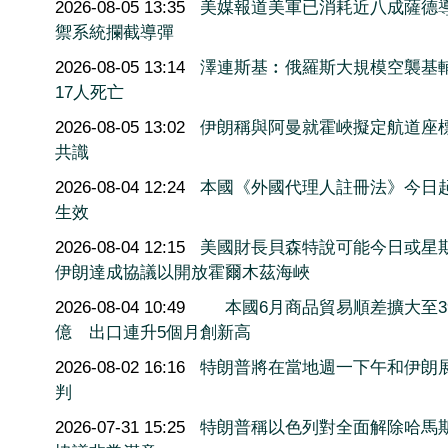
2026-08-05 13:35
美媒報道美軍已消耗近八成薩德
禦系統攔截導彈
2026-08-05 13:14
澤連斯基︰俄羅斯大規模空襲基
17人死亡
2026-08-05 13:02
伊朗稱與阿曼就霍峽擬定航道座
共識
2026-08-04 12:24
本國《外國代理人註冊法》今日
生效
2026-08-04 12:15
美國財長貝森特說可能今日或星
伊朗達成協議以開放霍爾木茲海峽
2026-08-04 10:49
本國6月商品貿易順差擴大至3
億 出口連升5個月創新高
2026-08-02 16:16
特朗普將在當地週一下午和伊朗
判
2026-07-31 15:25
特朗普稱以色列對全面解除哈馬