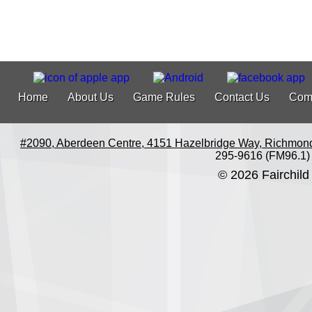
Home
About Us
Game Rules
Contact Us
Com
#2090, Aberdeen Centre, 4151 Hazelbridge Way, Richmon
295-9616 (FM96.1)
© 2026 Fairchild