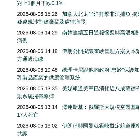
對上1個月下跌0.1%
2026-08-06 15:26
加拿大北太平洋打擊非法捕魚 揭5
疑違規涉割鰭棄鯊及虐待海豚
2026-08-06 14:29
南韓連續五日通報懷疑與高溫相
病例
2026-08-06 14:18
伊朗公開擬議霍峽管理方案文本
方通過海峽
2026-08-06 10:48
總理卡尼說他的政府''忠於''保護
乳製品產業的供應管理系統
2026-08-05 13:35
美媒報道美軍已消耗近八成薩德
禦系統攔截導彈
2026-08-05 13:14
澤連斯基︰俄羅斯大規模空襲基
17人死亡
2026-08-05 13:02
伊朗稱與阿曼就霍峽擬定航道座
共識