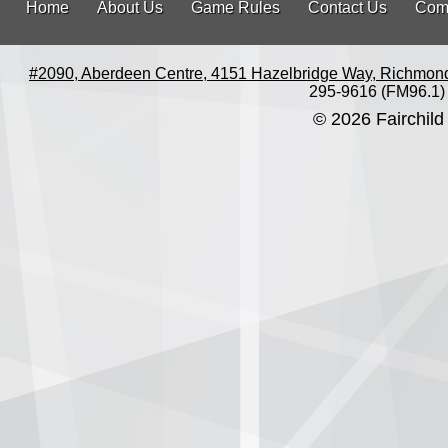
Home
About Us
Game Rules
Contact Us
Com
#2090, Aberdeen Centre, 4151 Hazelbridge Way, Richmon
295-9616 (FM96.1)
© 2026 Fairchild