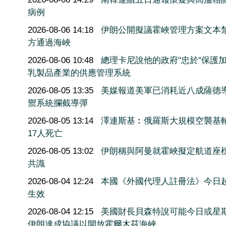
病例
2026-08-06 14:18
伊朗公開擬議霍峽管理方案文本
方通過海峽
2026-08-06 10:48
總理卡尼說他的政府''忠於''保護
乳製品產業的供應管理系統
2026-08-05 13:35
美媒報道美軍已消耗近八成薩德
禦系統攔截導彈
2026-08-05 13:14
澤連斯基︰俄羅斯大規模空襲基
17人死亡
2026-08-05 13:02
伊朗稱與阿曼就霍峽擬定航道座
共識
2026-08-04 12:24
本國《外國代理人註冊法》今日
生效
2026-08-04 12:15
美國財長貝森特說可能今日或星
伊朗達成協議以開放霍爾木茲海峽