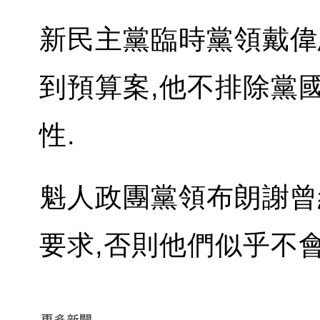
新民主黨臨時黨領戴偉
到預算案,他不排除黨
性.
魁人政團黨領布朗謝曾
要求,否則他們似乎不