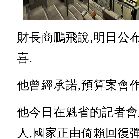
財長商鵬飛說,明日公
喜.
他曾經承諾,預算案會作出
他今日在魁省的記者會
人,國家正由倚賴回復