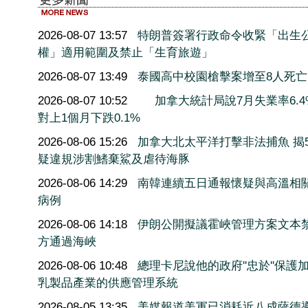
2026-08-07 13:57
特朗普簽署行政命令收緊「出生
權」適用範圍及禁止「生育旅遊」
2026-08-07 13:49
泰國高中校園槍擊案增至8人死亡
2026-08-07 10:52
加拿大統計局說7月失業率6.4
對上1個月下跌0.1%
2026-08-06 15:26
加拿大北太平洋打擊非法捕魚 揭5
疑違規涉割鰭棄鯊及虐待海豚
2026-08-06 14:29
南韓連續五日通報懷疑與高溫相
病例
2026-08-06 14:18
伊朗公開擬議霍峽管理方案文本
方通過海峽
2026-08-06 10:48
總理卡尼說他的政府''忠於''保護
乳製品產業的供應管理系統
2026-08-05 13:35
美媒報道美軍已消耗近八成薩德