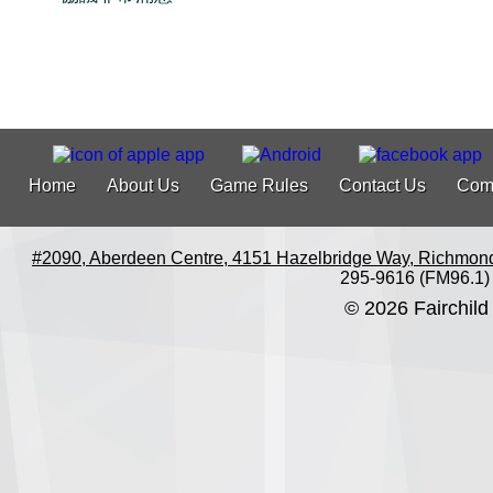
Home
About Us
Game Rules
Contact Us
Com
#2090, Aberdeen Centre, 4151 Hazelbridge Way, Richmon
295-9616 (FM96.1)
© 2026 Fairchild