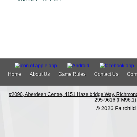
Home
About Us
Game Rules
Contact Us
Com
#2090, Aberdeen Centre, 4151 Hazelbridge Way, Richmon
295-9616 (FM96.1)
© 2026 Fairchild