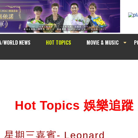
A/WORLD NEWS
HOT TOPICS
MOVIE & MUSIC
P
Hot Topics 娛樂追蹤
n」星期三嘉賓- Leonard