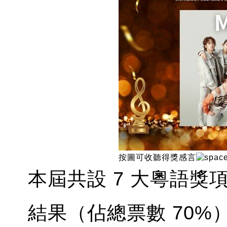
按圖可收聽得獎感言
本屆共設 7 大粵語
結果（佔總票數 70%