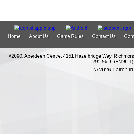
Home
About Us
Game Rules
Contact Us
Com
#2090, Aberdeen Centre, 4151 Hazelbridge Way, Richmon
295-9616 (FM96.1)
© 2026 Fairchild