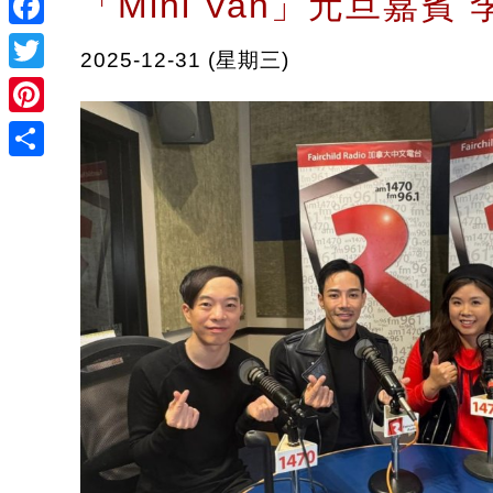
「Mini Van」元旦嘉賓
Facebook
2025-12-31 (星期三)
Twitter
Pinterest
Share