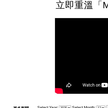
立即重溫「Mi
Select Year:
Select Month: