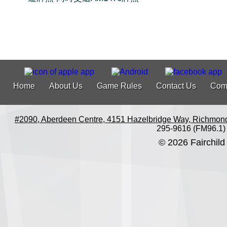
Home
About Us
Game Rules
Contact Us
Com
#2090, Aberdeen Centre, 4151 Hazelbridge Way, Richmon
295-9616 (FM96.1)
© 2026 Fairchild