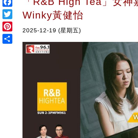
「R&B High Tea」女神
Facebook
Winky黃健怡
Twitter
2025-12-19 (星期五)
Pinterest
Share