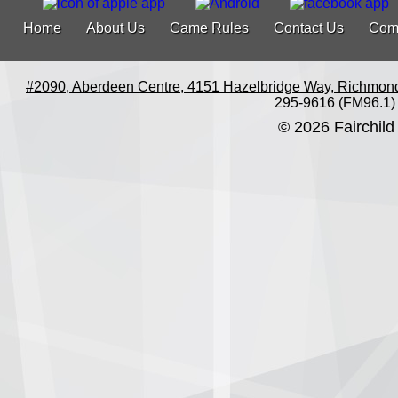
Home
About Us
Game Rules
Contact Us
Com
#2090, Aberdeen Centre, 4151 Hazelbridge Way, Richmon
295-9616 (FM96.1)
© 2026 Fairchild