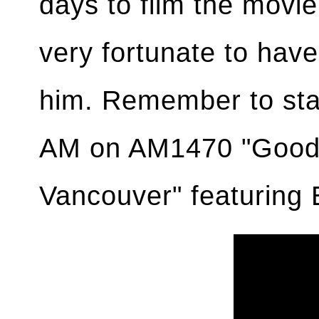
days to film the mov
very fortunate to have
him. Remember to sta
AM on AM1470 "Good
Vancouver" featuring 