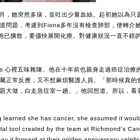
年4 月，她突然多痰，並吐出少量血絲。起初她以為
道問題，考慮到Fiona多年沒有檢查肺部，便轉介
細胞已擴散，要儘快展開化療。對健康狀況一直不錯的 
omas 心裡五味雜陳。他在十年前也親身走過癌症
屬正常反應，又不想麻煩醫護人員。「那時候真的
大做，白走急症室一趟。」他回想道。所以，看著 Fi
learned she has cancer, she assumed it would
gital tool created by the team at Richmond’s Ca
pay it forward at their golden anniversary celeb