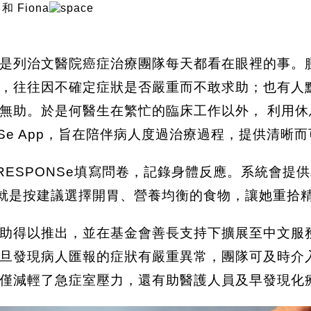
 和 Fiona
列治文醫院癌症治療團隊每天都看在眼裡的事。腫瘤科何
，往往因不確定症狀是否嚴重而不敢求助；也有人
無助。於是何醫生在繁忙的臨床工作以外， 利用
NSe App，旨在陪伴病人度過治療過程，提供清晰
入RESPONSe填寫問卷，記錄身體反應。系統會
振，就是按建議選擇開胃、營養均衡的食物，讓她重拾
助得以推出，並在基金會善長支持下擴展至中文服
旦發現病人匯報的症狀有嚴重異常，團隊可及時介
僅減輕了急症室壓力，還有助醫護人員及早發現化