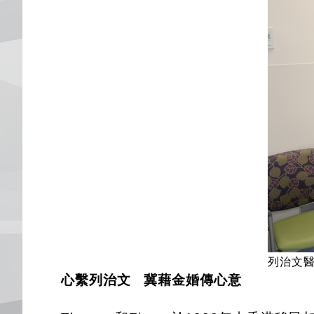
列治文醫院
心繫列治文 冀藉金婚傳心意