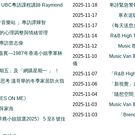
- UBC粵語課程講師 Raymond
2025-11-18
卑詩緊急警
2025-11-17
寒衣送暖流
on 流行音樂站 」專訪譚輝智
2025-11-17
《每天送您
發災難後的心理調整與情緒管理
2025-11-14
R&B Hig
專訪曾志偉
2025-11-12
Musi
特別嘉賓—1987年香港小姐季軍林
2025-11-10
Music Va
儀
黑色星期五」及「網購星期一 」 ！
2025-11-07
「R&B Hi
火災引發思考 溫哥華的冬季家居防火指
2025-11-06
「新視覺」嘉賓
2025-11-04
「隨想空間
YES ON ME》
2025-11-03
Music Va
薛家燕
2025-11-03
「Bre
華裔小姐競選2025》 5 至8 號佳