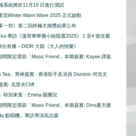
報系統將於11月19 日進行測試
Winter Warm Wave 2025 正式啟動
多一些》第二回終極大抽獎結果公布
h Tea 專訪《溫哥華華裔小姐競選2025》 1 至4 號佳麗
c 聯合首播 – DIOR 大穎《大人的快樂》
n 期間限定環節「Music Friend」本期嘉賓: Kayee 譚嘉
gh Tea」男神嘉賓 - 香港歌手及演員 Dominic 何浩文
- 克里夫Cliff
」特別來賓：Emma 眼圈兒
n 期間限定環節「Music Friend」本期嘉賓: Dino夏天樂
nda 點唱機」專訪導演高志森