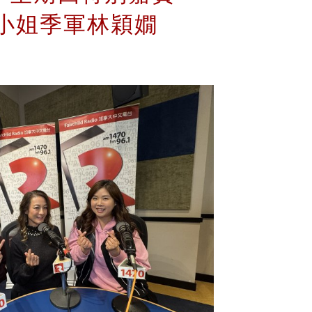
港小姐季軍林穎嫺