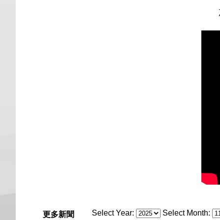
Select Year:
Select Month:
更多新聞