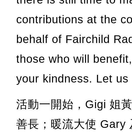
contributions at the co
behalf of Fairchild Ra
those who will benefit
your kindness. Let us
活動一開始，Gigi 
善長；暖流大使 Gary 及