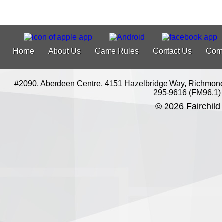
Home
About Us
Game Rules
Contact Us
Com
#2090, Aberdeen Centre, 4151 Hazelbridge Way, Richmon
295-9616 (FM96.1)
© 2026 Fairchild