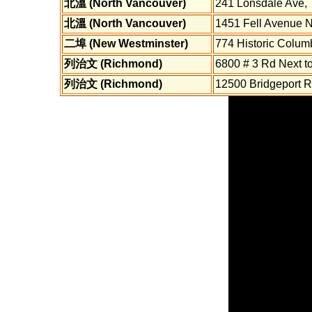
北溫 (North Vancouver)
241 Lonsdale Ave,
北溫 (North Vancouver)
1451 Fell Avenue 
二埠 (New Westminster)
774 Historic Colu
列治文 (Richmond)
6800 # 3 Rd Next t
列治文 (Richmond)
12500 Bridgeport