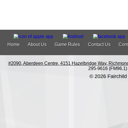
Home
About Us
Game Rules
Contact Us
Com
#2090, Aberdeen Centre, 4151 Hazelbridge Way, Richmon
295-9616 (FM96.1)
© 2026 Fairchild