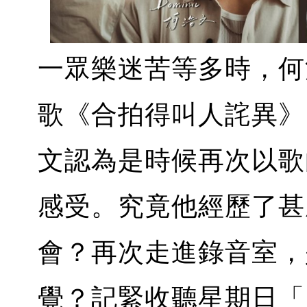
一眾樂迷苦等多時，何
歌《合拍得叫人詫異》
文認為是時候再次以歌
感受。究竟他經歷了甚
會？再次走進錄音室，
覺？記緊收聽星期日「R&B