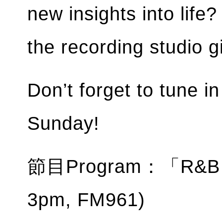
new insights into life
the recording studio g
Don’t forget to tune i
Sunday!
節目Program：「R&B H
3pm, FM961)