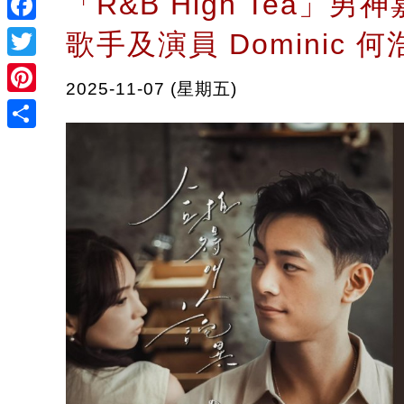
「R&B High Tea」男神
Facebook
歌手及演員 Dominic 何
Twitter
2025-11-07 (星期五)
Pinterest
Share