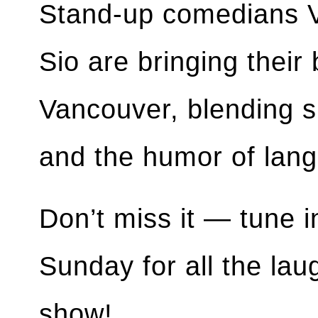
Stand-up comedians 
Sio are bringing their
Vancouver, blending sh
and the humor of lan
Don’t miss it — tune i
Sunday for all the lau
show!