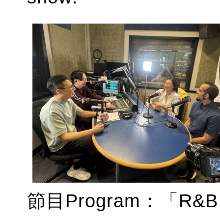
節目Program：「R&B H