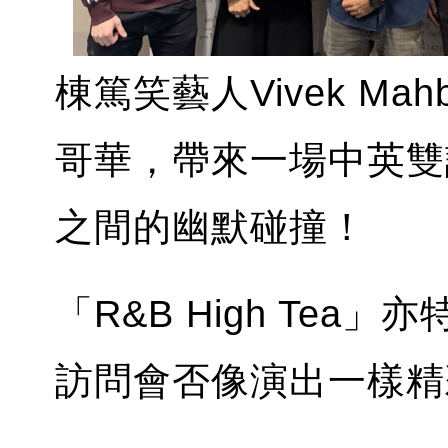
棟篤笑藝人Vivek Mahbu
哥華，帶來一場中英雙
之間的幽默碰撞！
「R&B High Te
訪問會否像演出一樣精