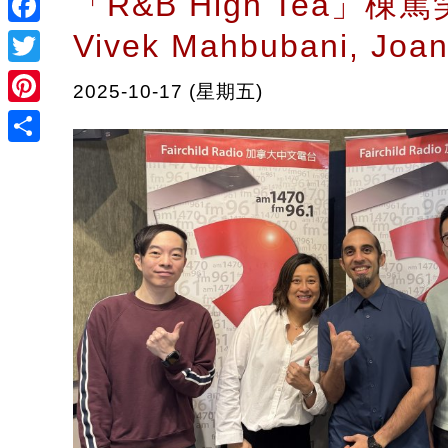
「R&B High Tea」棟篤
Vivek Mahbubani, Joan
Facebook
Twitter
2025-10-17 (星期五)
Pinterest
Share