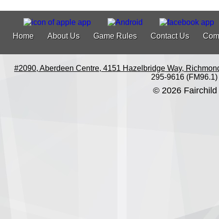
Home
About Us
Game Rules
Contact Us
Com
#2090, Aberdeen Centre, 4151 Hazelbridge Way, Richmon
295-9616 (FM96.1)
© 2026 Fairchild