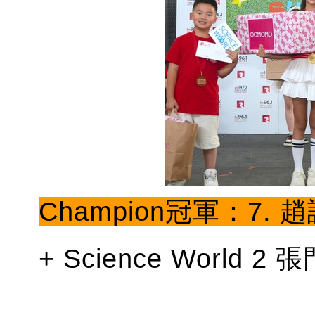
Champion冠軍：7. 趙
+ Science World 