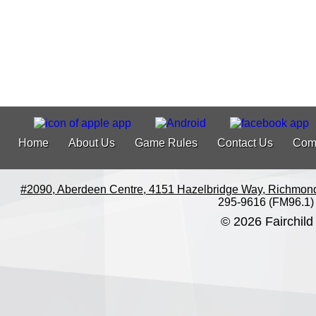
Home
About Us
Game Rules
Contact Us
Com
#2090, Aberdeen Centre, 4151 Hazelbridge Way, Richmon
295-9616 (FM96.1)
© 2026 Fairchild