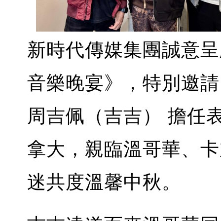
新時代傳媒集團誠意呈
音樂晚宴》，特別邀請
周吉佩（吉吉） 擔任
拿大，親臨溫哥華、卡
迷共度溫馨中秋。