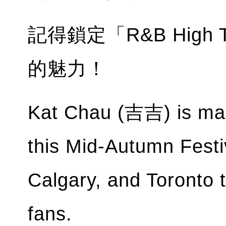
記得鎖定「R&B Hig
的魅力！
Kat Chau (吉吉) is mak
this Mid-Autumn Festiv
Calgary, and Toronto t
fans.