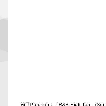
節目Program：「R&B High Tea」(Sun 