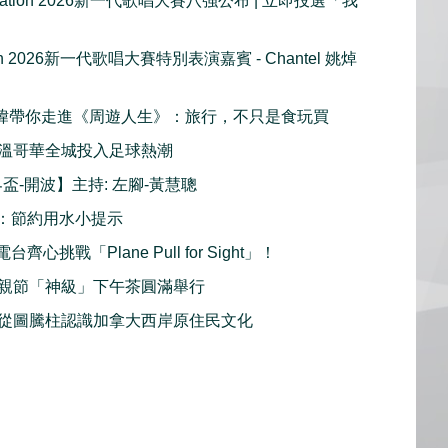
e Nation 2026新一代歌唱大賽八強公布 | 立即投選「我
tion 2026新一代歌唱大賽特別表演嘉賓 - Chantel 姚焯
 周奕瑋帶你走進《周遊人生》：旅行，不只是食玩買
溫哥華全城投入足球熱潮
界盃-開波】主持: 左腳-黃慧聰
：節約用水小提示
齊心挑戰「Plane Pull for Sight」！
親節「神級」下午茶圓滿舉行
從圖騰柱認識加拿大西岸原住民文化