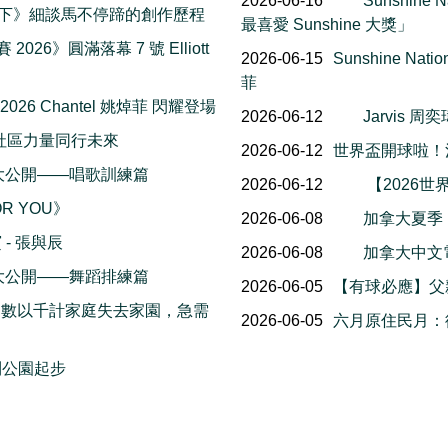
2026-06-16
Sunshin
一下》細談馬不停蹄的創作歷程
最喜愛 Sunshine 大獎」
 2026》圓滿落幕 7 號 Elliott
2026-06-15
Sunshine Na
菲
 2026 Chantel 姚焯菲 閃耀登場
2026-06-12
Jarvis
社區力量同行未來
2026-06-12
世界盃開球啦！
幕後花絮大公開——唱歌訓練篇
2026-06-12
【2026世
OR YOU》
2026-06-08
加拿大夏季
- 張與辰
2026-06-08
加拿大中文電台
幕後花絮大公開——舞蹈排練篇
2026-06-05
【有球必應】父
，數以千計家庭失去家園，急需
2026-06-05
六月原住民月：
利公園起步