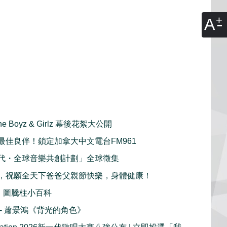
A
ine Boyz & Girlz 幕後花絮大公開
最佳良伴！鎖定加拿大中文電台FM961
代・全球音樂共創計劃」全球徵集
，祝願全天下爸爸父親節快樂，身體健康！
：圖騰柱小百科
播 - 蕭景鴻《背光的角色》