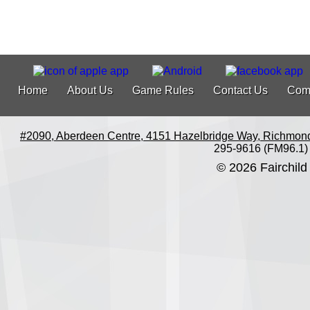
Home
About Us
Game Rules
Contact Us
Com
#2090, Aberdeen Centre, 4151 Hazelbridge Way, Richmon
295-9616 (FM96.1)
© 2026 Fairchild