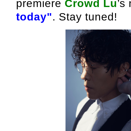
premiere
Crowd Lu
’s
today"
. Stay tuned!