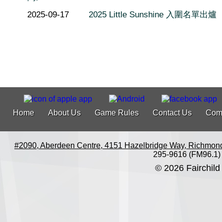
2025-09-17
2025 Little Sunshine 入圍名單出爐
Home
About Us
Game Rules
Contact Us
Com
#2090, Aberdeen Centre, 4151 Hazelbridge Way, Richmon
295-9616 (FM96.1)
© 2026 Fairchild