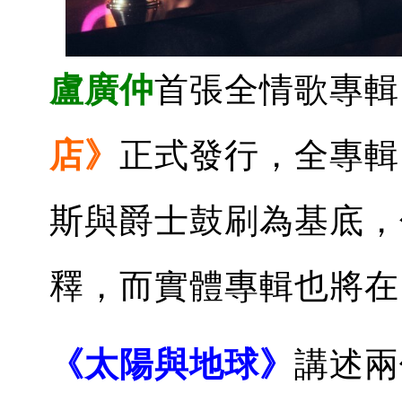
盧廣仲
首張全情歌專輯
店》
正式發行，全專輯
斯與爵士鼓刷為基底，
釋，而實體專輯也將在 
《太陽與地球》
講述兩