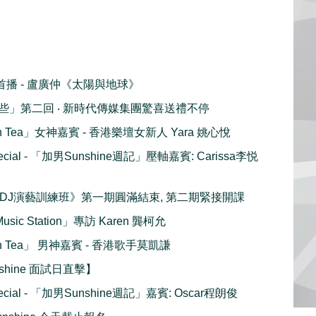
全球首播 - 盧廣仲《太陽與地球》
些」第二回 ‧ 新時代傳媒集團驚喜送禮不停
gh Tea」女神嘉賓 - 香港樂壇女新人 Yara 姚心悅
ial - 「加男Sunshine週記」壓軸嘉賓: Carissa李悦
浪DJ演藝訓練班》第一期圓滿結束, 第二期緊接開課
Music Station」專訪 Karen 龔柯允
gh Tea」 男神嘉賓 - 香港歌手莫凱謙
Sunshine 面試日直擊】
ial - 「加男Sunshine週記」嘉賓: Oscar程朗俊