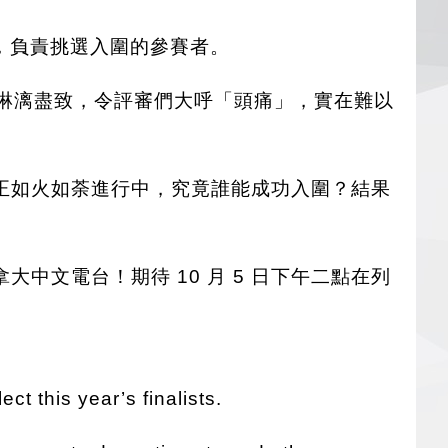
任評審，負責挑選入圍的參賽者。
得淋漓盡致，令評審們大呼「頭痛」，實在難以
正如火如荼進行中，究竟誰能成功入圍？結果
文電台！期待 10 月 5 日下午二點在列
t this year’s finalists.