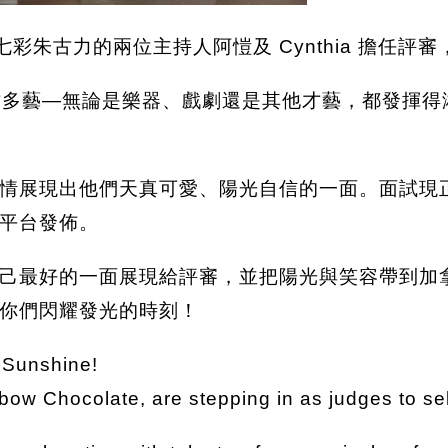
的大日子！七彩朱古力的兩位主持人阿愷及 Cynthia 擔
多才多藝—無論是樂器、戲劇還是其他才藝，都發揮
情展現出他們天真可愛、陽光自信的一面。面試現
平台發佈。
最好的一面展現給評審，並把陽光與笑容帶到加拿大中
你們閃耀發光的時刻！
e Sunshine!
w Chocolate, are stepping in as judges to selec