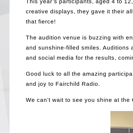
This year’s participants, aged 4 to 12
creative displays, they gave it their 
that fierce!
The audition venue is buzzing with en
and sunshine-filled smiles. Auditions ar
and social media for the results, com
Good luck to all the amazing particip
and joy to Fairchild Radio.
We can’t wait to see you shine at th