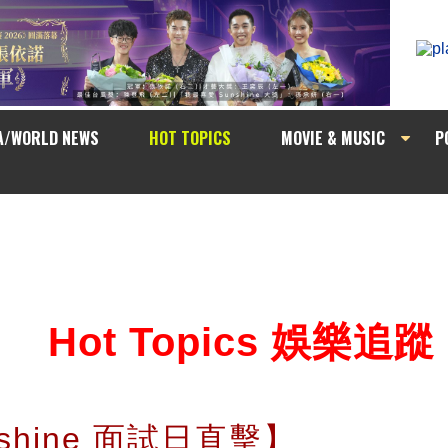
A/WORLD NEWS
HOT TOPICS
MOVIE & MUSIC
P
Hot Topics 娛樂追蹤
unshine 面試日直擊】