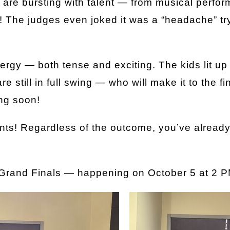
, are bursting with talent — from musical perfo
all! The judges even joked it was a “headache” tr
ergy — both tense and exciting. The kids lit up 
e still in full swing — who will make it to the f
ing soon!
ants! Regardless of the outcome, you’ve alread
e Grand Finals — happening on October 5 at 2 