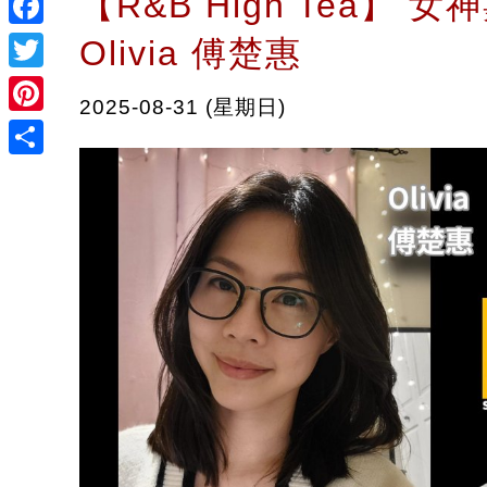
【R&B High Tea】 女神
Facebook
Olivia 傅楚惠
Twitter
2025-08-31 (星期日)
Pinterest
Share