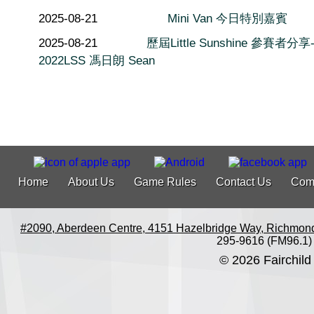
2025-08-21
Mini Van 今日特別嘉賓
2025-08-21
歷屆Little Sunshine 參賽者分享
2022LSS 馮日朗 Sean
Home
About Us
Game Rules
Contact Us
Com
#2090, Aberdeen Centre, 4151 Hazelbridge Way, Richmon
295-9616 (FM96.1)
© 2026 Fairchild