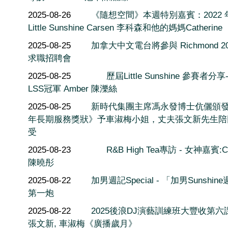
2025-08-26
《隨想空間》本週特別嘉賓：2022 
Little Sunshine Carsen 李科森和他的媽媽Catherine
2025-08-25
加拿大中文電台將參與 Richmond 20
求職招聘會
2025-08-25
歷屆Little Sunshine 參賽者分享-
LSS冠軍 Amber 陳濼絲
2025-08-25
新時代集團主席馮永發博士伉儷頒發
年長期服務獎狀》予車淑梅小姐，丈夫張文新先生陪
受
2025-08-23
R&B High Tea專訪 - 女神嘉賓:C
陳曉彤
2025-08-22
加男週記Special - 「加男Sunshin
第一炮
2025-08-22
2025後浪DJ演藝訓練班大豐收第六
張文新, 車淑梅《廣播歲月》