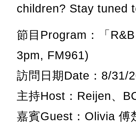
children? Stay tuned 
節目Program：「R&B H
3pm, FM961)
訪問日期Date：8/31/2
主持Host：Reijen、BC
嘉賓Guest：Olivia 