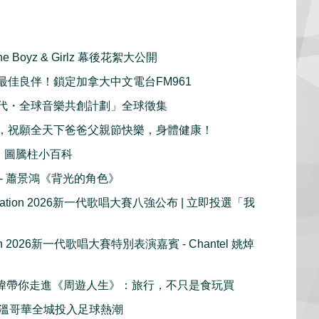
ine Boyz & Girlz 幕後花絮大公開
最佳良伴！鎖定加拿大中文電台FM961
代・全球音樂共創計劃」全球徵集
，祝願全天下爸爸父親節快樂，身體健康！
：圖騰柱小百科
播 - 蕭景鴻《背光的角色》
e Nation 2026新一代歌唱大賽八強公布 | 立即投選「我
tion 2026新一代歌唱大賽特別表演嘉賓 - Chantel 姚焯
 周奕瑋帶你走進《周遊人生》：旅行，不只是食玩買
溫哥華全城投入足球熱潮