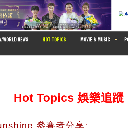
A/WORLD NEWS
HOT TOPICS
MOVIE & MUSIC
P
Hot Topics 娛樂追蹤
Sunshine 參賽者分享: