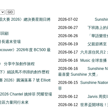
一代歌唱大賽 2026》總決賽星期日將
2026-07-02
Sunsh
2026-06-27
下班路上的
精彩回顧
2026-06-26
「華語樂世
al 八月長週末登場
2026-06-19
父親節將至
couver》2026年度 BC500 最
2026-06-17
六月原住民月2
2026-06-16
Music 全球首
楓報》 分享中加創作旅程
2026-06-16
Sunshin
一下》細談馬不停蹄的創作歷程
最喜愛 Sunshine 大獎」
 2026》圓滿落幕 7 號 Elliott
2026-06-15
Sunshine Na
菲
 2026 Chantel 姚焯菲 閃耀登場
2026-06-12
Jarvis
社區力量同行未來
2026-06-12
世界盃開球啦！