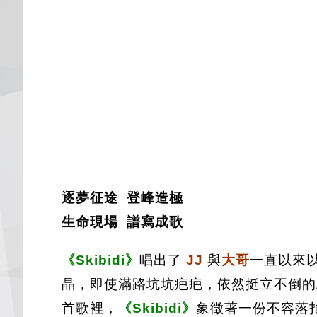
逐夢征途 登峰造極
生命現場 譜寫成歌
《Skibidi》
唱出了
JJ
與
大哥
一直以來
晶，即使滿路坑坑疤疤，依然挺立不倒的
首歌裡，
《Skibidi》
象徵著一份不容落