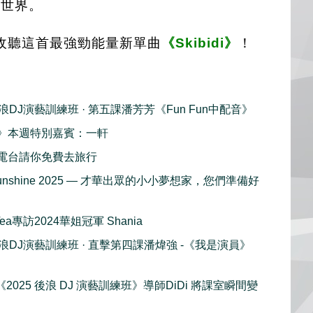
給世界。
收聽這首最強勁能量新單曲
《Skibidi》
！
後浪DJ演藝訓練班 · 第五課潘芳芳《Fun Fun中配音》
》本週特別嘉賓：一軒
電台請你免費去旅行
le Sunshine 2025 — 才華出眾的小小夢想家，您們準備好
 Tea專訪2024華姐冠軍 Shania
後浪DJ演藝訓練班 · 直擊第四課潘煒強 -《我是演員》
2025 後浪 DJ 演藝訓練班》導師DiDi 將課室瞬間變