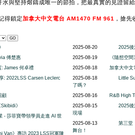
汗水與堅持熔鑄成唯一的節拍，把最真實的見證留
記得鎖定
加拿大中文電台 AM1470 FM 961
，搶先
餐》
2025-08-20
2025
ivia 傅楚惠
2025-08-19
《隨想空間
 James 何卓禮
2025-08-18
加拿大中文
 2022LSS Carsen Leclerc
2025-08-18
Litt
了嗎？
回顧
2025-08-16
R&B High
kibidi》
2025-08-15
2025
現場
 - 莎菲寶帶領學員走進 AI 世
2025-08-13
第三堂《
舞台！
ini Van》專訪 2023 LSS冠軍陳