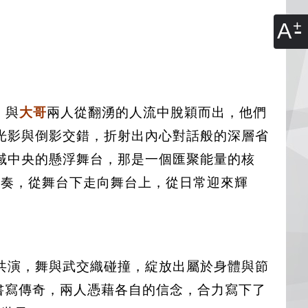
A
J
與
大哥
兩人從翻湧的人流中脫穎而出，他們
光影與倒影交錯，折射出內心對話般的深層省
域中央的懸浮舞台，那是一個匯聚能量的核
節奏，從舞台下走向舞台上，從日常迎來輝
共演，舞與武交織碰撞，綻放出屬於身體與節
書寫傳奇，兩人憑藉各自的信念，合力寫下了