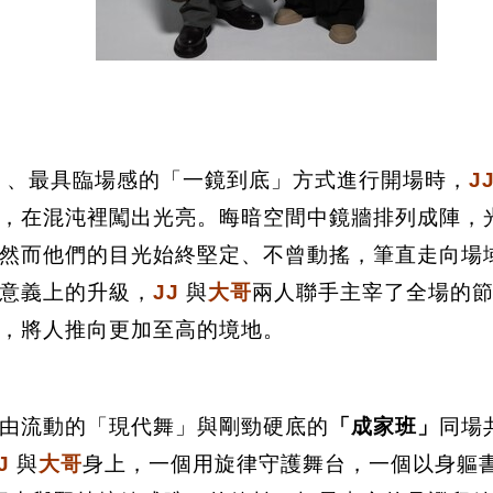
實」、最具臨場感的「一鏡到底」方式進行開場時，
J
，在混沌裡闖出光亮。晦暗空間中鏡牆排列成陣，
然而他們的目光始終堅定、不曾動搖，筆直走向場
意義上的升級，
JJ
與
大哥
兩人聯手主宰了全場的
，將人推向更加至高的境地。
由流動的「現代舞」與剛勁硬底的
「成家班」
同場
J
與
大哥
身上，一個用旋律守護舞台，一個以身軀