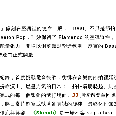
p a beat」像刻在靈魂裡的使命一般，「Beat」
aeton Pop，巧妙保留了 Flamenco 的靈魂野性，
量張力。開場以俐落鼓點塑造氛圍，厚實的 Bass 
傳送門正式開啟。
紀錄，首度挑戰電音快歌，彷彿在音樂的節拍裡延
拚命演出、燃盡力氣的日常；「拍拍肩膀爬起」則
完成的每一個艱鉅的武打場面。
JJ
則透過樂章回
，將日常片刻寫成執著卻真誠的旋律，最終化作無
傷疤與笑容，
《Skibidi》
是一場不容 skip a 