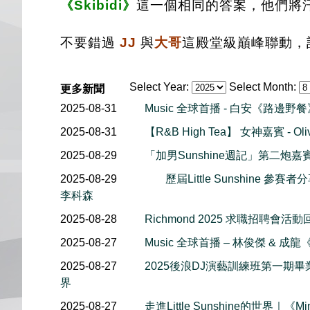
《Skibidi》
這一個相同的答案，他們將
不要錯過
JJ
與
大哥
這殿堂級巔峰聯動，
Select Year:
Select Month:
更多新聞
2025-08-31
Music 全球首播 - 白安《路邊野
2025-08-31
【R&B High Tea】 女神嘉賓 - Ol
2025-08-29
「加男Sunshine週記」第二炮嘉賓:
2025-08-29
歷屆Little Sunshine 參賽者分享:
李科森
2025-08-28
Richmond 2025 求職招聘會活動
2025-08-27
Music 全球首播 – 林俊傑 & 成龍《S
2025-08-27
2025後浪DJ演藝訓練班第一期畢業
界
2025-08-27
走進Little Sunshine的世界｜《M