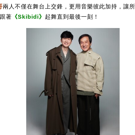
哥
兩人不僅在舞台上交鋒，更用音樂彼此加持，讓
跟著
《Skibidi》
起舞直到最後一刻！