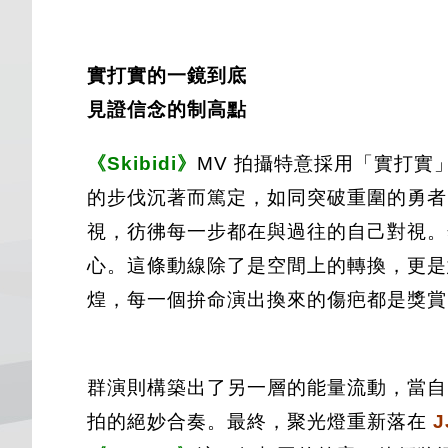
實打實的一鏡到底
見證信念的制高點
《Skibidi》
MV 拍攝特意採用「實打
的步伐沉著而篤定，如同突破重圍的勇者
視，彷彿每一步都在與過往的自己對視。
心。這條動線除了是空間上的轉換，更是
煌，每一個拚命演出換來的傷疤都是獎賞
群演則構築出了另一層的能量流動，當自
拍的絕妙合奏。最終，聚光燈重新落在
J