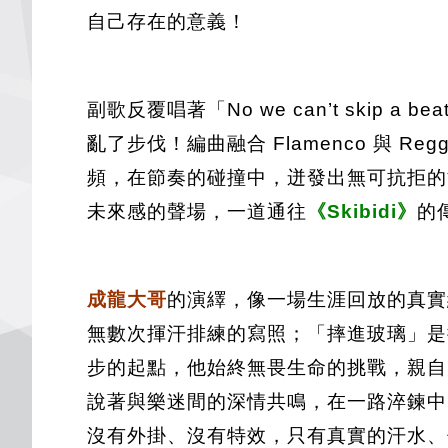
自己存在的意義！
副歌反覆唱著「No we can’t ski
亂了步伐！編曲融合 Flamenco 與 Regg
頻，在節奏的碰撞中，迸發出無可抗拒的能
未來感的聲場，一道通往
《Skibidi》
的
成龍大哥
的演繹，像一場生涯回放的真實
無數次揮汗排練的寫照；「摔進玻璃」是
步的起點，他始終無畏生命的挑戰，親自
說著與樂迷間的深情共鳴，在一路淬鍊中
沒有外掛、沒有特效，只有真實的汗水、