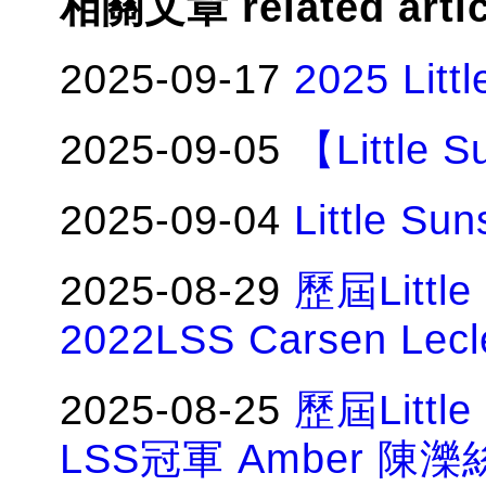
相關文章 related arti
2025-09-17
2025 Li
2025-09-05
【Little
2025-09-04
Little 
2025-08-29
歷屆Littl
2022LSS Carsen Le
2025-08-25
歷屆Littl
LSS冠軍 Amber 陳濼