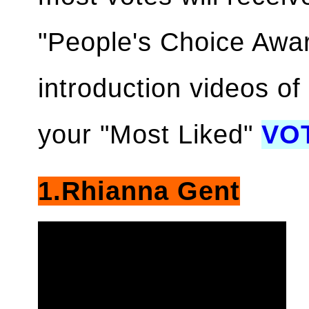
"People's Choice Awar
introduction videos o
your "Most Liked"
VO
1.Rhianna Gent