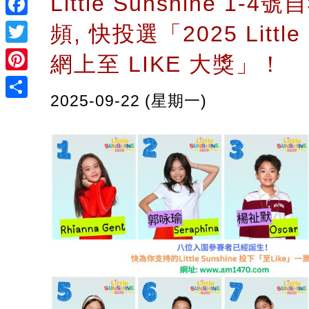
Little Sunshine 1-
Facebook
頻, 快投選「2025 Little 
Twitter
網上至 LIKE 大獎」！
Pinterest
2025-09-22 (星期一)
Share