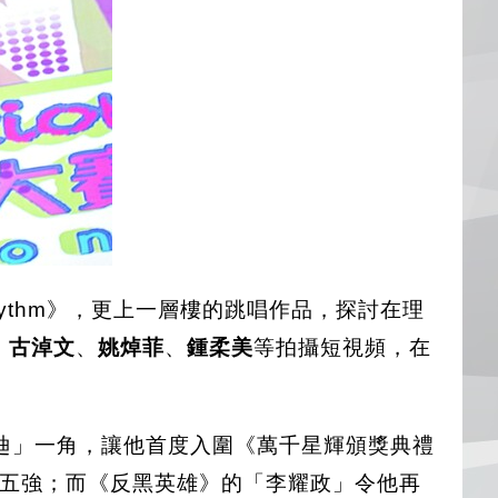
y Rhythm》，更上一層樓的跳唱作品，探討在理
、
古淖文
、
姚焯菲
、
鍾柔美
等拍攝短視頻，在
廸」一角，讓他首度入圍《萬千星輝頒獎典禮
後五強；而《反黑英雄》的「李耀政」令他再