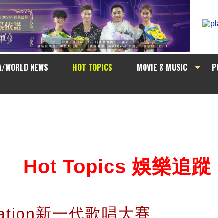
A/WORLD NEWS
HOT TOPICS
MOVIE & MUSIC
P
Hot Topics 娛樂追蹤
 Nation新一代歌唱大賽