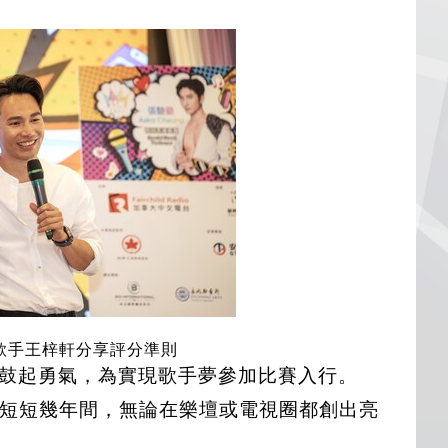
歌手王梓軒分享評分準則
鼓起勇氣，為實現歌手夢參加比賽入行。
在短短幾年間，無論在樂壇或電視圈都創出亮