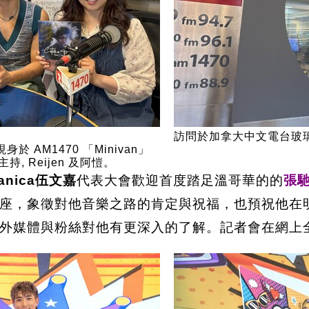
訪問於加拿大中文電台玻
於 AM1470 「Minivan」
, Reijen 及阿愷。
anica伍文嘉
代表大會歡迎首度踏足溫哥華的的
張
座，象徵對他音樂之路的肯定與祝福，也預祝他在明
外媒體與粉絲對他有更深入的了解。記者會在網上