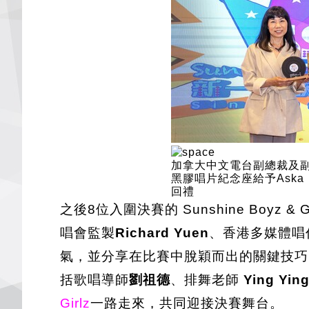
加拿大中文電台副總裁及
黑膠唱片紀念座給予Aska
回禮
之後8位入圍決賽的 Sunshine Bo
唱會監製
Richard Yuen
、香港多媒體唱
氣，並分享在比賽中脫穎而出的關鍵技巧
括歌唱導師
劉祖德
、排舞老師
Ying Yin
Girlz
一路走來，共同迎接決賽舞台。