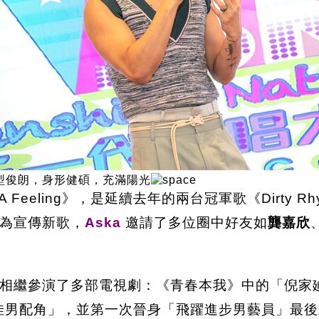
外型俊朗，身形健碩，充滿陽光
 A Feeling》，是延續去年的兩台冠軍歌《Dirt
為宣傳新歌，
Aska
邀請了多位圈中好友如
龔嘉欣
相繼參演了多部電視劇：《青春本我》中的「倪家
最佳男配角」，並第一次晉身「飛躍進步男藝員」最