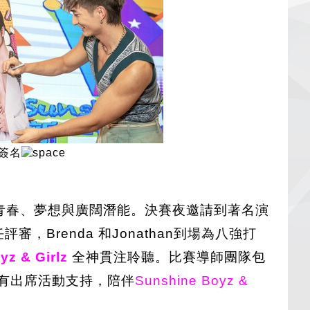
上簽名
，洋溢著青春、夢想與廣闊潛能。決賽夜邀請到著名演
評審，Brenda 和Jonathan到場為八強打
yz & Girlz
全神貫注聆聽。比賽導師團隊包
有出席活動支持，陪伴
Sunshine Boyz &