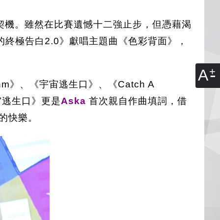
契機。雖然在比賽遺憾十二強止步，但憑藉渴
終極告白2.0》獻唱主題曲《色彩背面》，
A
m》、《宇宙逃生口》、《Catch A
宙逃生口》更是
Aska
首次親自作曲填詞，借
的快樂。