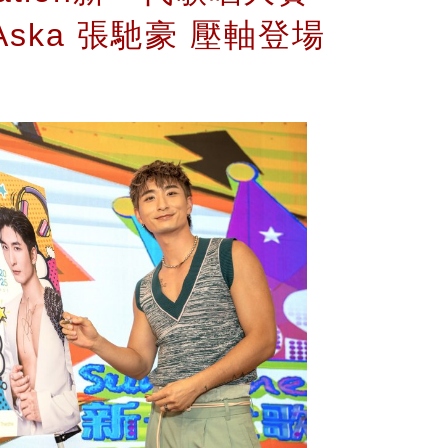
晚Aska 張馳豪 壓軸登場