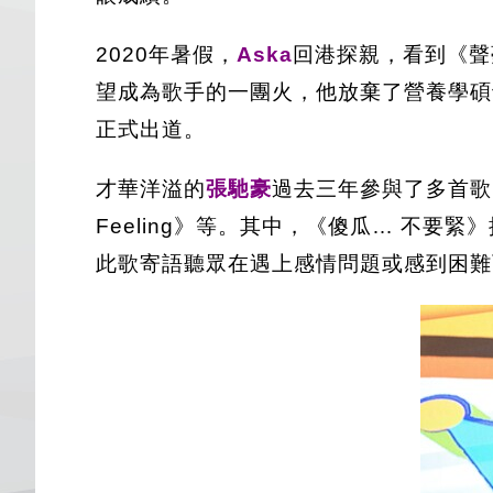
2020年暑假，
Aska
回港探親，看到《聲
望成為歌手的一團火，他放棄了營養學碩
正式出道。
才華洋溢的
張馳豪
過去三年參與了多首歌曲的
Feeling》等。其中，《傻瓜… 不要
此歌寄語聽眾在遇上感情問題或感到困難