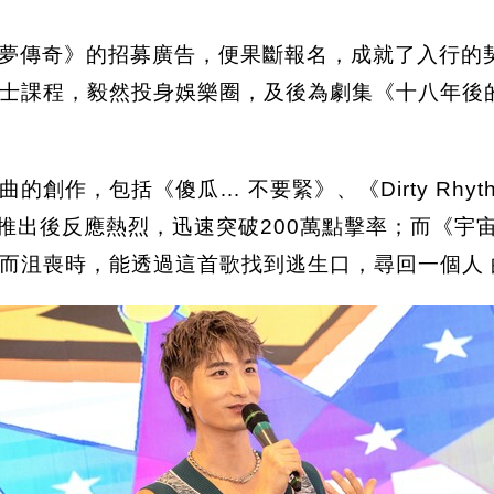
夢傳奇》的招募廣告，便果斷報名，成就了入行的
士課程，毅然投身娛樂圈，及後為劇集《十八年後的
創作，包括《傻瓜… 不要緊》、《Dirty Rhyth
緊》推出後反應熱烈，迅速突破200萬點擊率；而《宇
而沮喪時，能透過這首歌找到逃生口，尋回一個人 