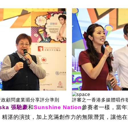
行政顧問盧業瑂分享評分準則
評審之一香港多媒體唱作
ska 張馳豪
和
Sunshine Nation
參賽者一樣，當年
聲、精湛的演技，加上充滿創作力的無限潛質，讓他