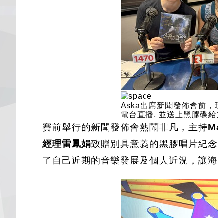
Aska出席新聞發佈會前，現身
電台直播, 並送上黑膠碟給主持
賽前舉行的新聞發佈會熱鬧非凡，主持
M
經理雷鳳娟
致贈別具意義的黑膠唱片紀念
了自己近期的音樂發展及個人近況，讓海