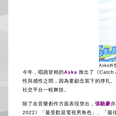
Aska
今年，唱跳皆精的
Aska
推出了《Catch
性與感性之間，因為要顧念當下的掙扎。
社交平台一較舞技。
除了在音樂創作方面表現突出，
張馳豪
亦
2022》「最受歡迎電視男角色」、「