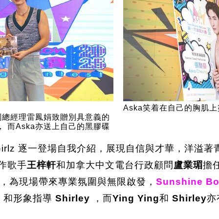
Aska笑着在自己的胸肌
副總經理雷鳳娟致贈別具意義的
， 而Aska亦送上自己的黑膠碟
yz & Girlz 逐一登場自我介紹，展現自信與才華
作歌手
王梓軒
和加拿大中文電台行政顧問
盧業瑂
擔任
，為現場帶來專業氛圍與無限啟發，
Sunshine Bo
g
和形象指導
Shirley
，而
Ying Ying
和
Shirley
亦