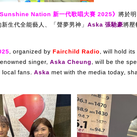
Sunshine Nation 新一代歌唱大賽 2025》
將於明
的新生代全能藝人、「聲夢男神」
Aska 張馳豪
將壓
025
, organized by
Fairchild Radio
, will hold i
renowned singer,
Aska Cheung
, will be the sp
 local fans.
Aska
met with the media today, sha