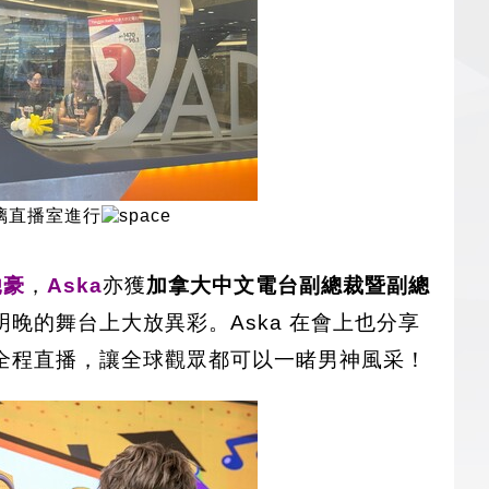
璃直播室進行
馳豪
，
Aska
亦獲
加拿大中文電台副總裁暨副總
晚的舞台上大放異彩。Aska 在會上也分享
全程直播，讓全球觀眾都可以一睹男神風采！