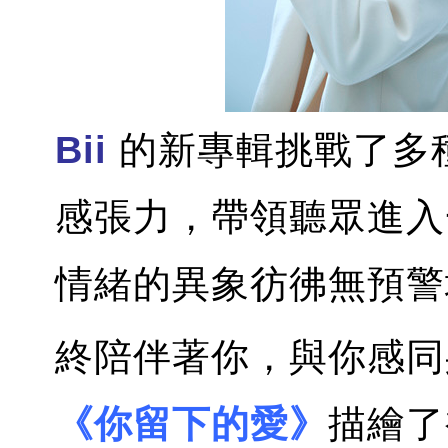
Bii
的新專輯挑戰了多
感張力，帶領聽眾進入
情緒的異象彷彿無預
終陪伴著你，與你感同
《你留下的愛》
描繪了