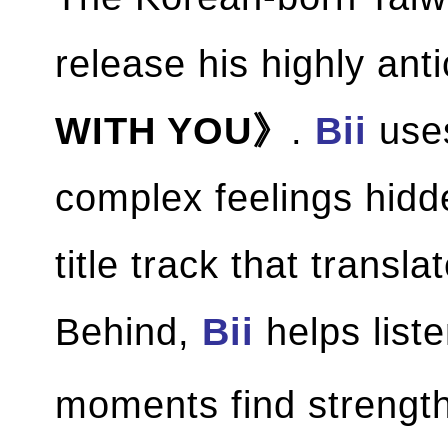
release his highly an
WITH YOU》
.
Bii
use
complex feelings hidde
title track that transl
Behind,
Bii
helps liste
moments find strength