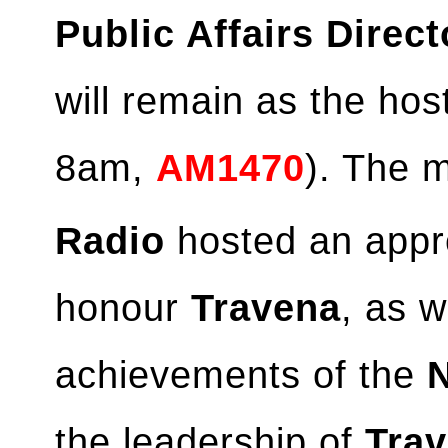
Public Affairs Direct
will remain as the hos
8am,
AM1470
). The 
Radio
hosted an appre
honour
Travena
, as w
achievements of the
the leadership of
Trav