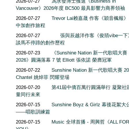
2026-07-27
馮永發博士獲選《Business in
Vancouver》2026年度 BC500 最具影響力商界領袖
2026-07-27
Trevor Lai赖嘉晟 作客《穎音楓報
中加創作旅程
2026-07-27
張與辰越洋作客《俊䝼vibe一
談馬不停蹄的創作歷程
2026-07-23
《Sunshine Nation 新一代歌唱大賽
2026》圓滿落幕 7 號 Elliott 張依諾 榮膺冠軍
2026-07-22
Sunshine Nation 新一代歌唱大賽 20
Chantel 姚焯菲 閃耀登場
2026-07-20
第41屆中僑百萬行圓滿舉行 凝聚社
量同行未來
2026-07-15
Sunshine Boyz & Girlz 幕後花絮
——唱歌訓練篇
2026-07-15
Music 全球首播 - 周興哲《ALL FO