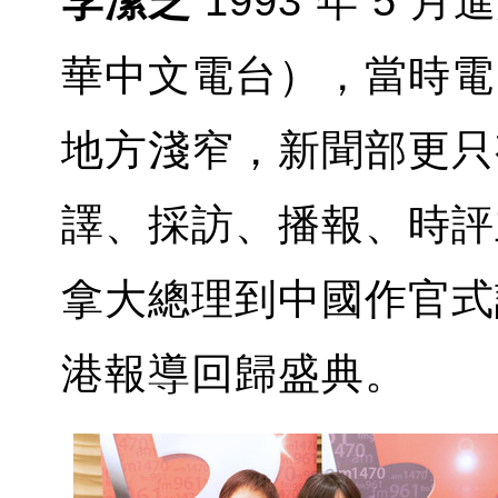
李潔芝
1993 年 5 月
華中文電台），當時電
地方淺窄，新聞部更只有
譯、採訪、播報、時評
拿大總理到中國作官式訪
港報導回歸盛典。