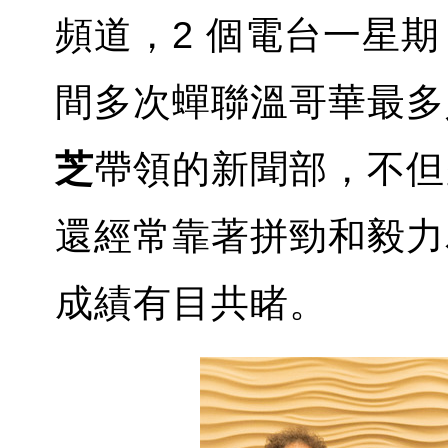
頻道，2 個電台一星期 
間多次蟬聯溫哥華最多
芝
帶領的新聞部，不但
還經常靠著拼勁和毅力
成績有目共睹。