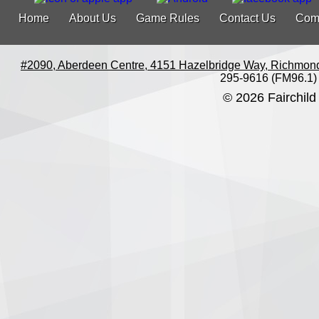
Home
About Us
Game Rules
Contact Us
Com
#2090, Aberdeen Centre, 4151 Hazelbridge Way, Richmon
295-9616 (FM96.1)
© 2026 Fairchild