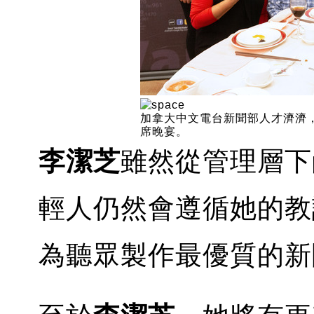
加拿大中文電台新聞部人才濟濟
席晚宴。
李潔芝
雖然從管理層下
輕人仍然會遵循她的教
為聽眾製作最優質的新