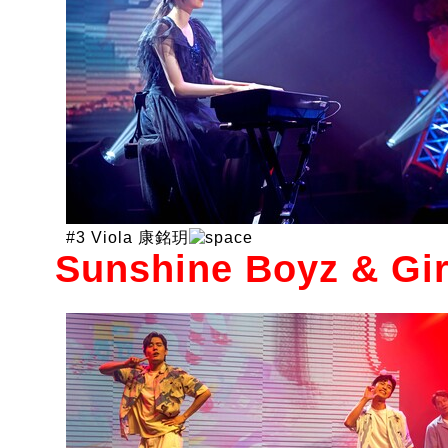
#3 Viola 康銘玥
Sunshine Boyz & G