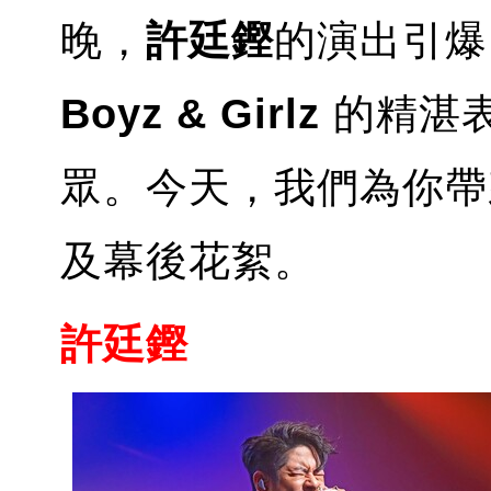
晚，
許廷鏗
的演出引爆
Boyz & Girlz
的精湛
眾。今天，我們為你帶
及幕後花絮。
許廷鏗