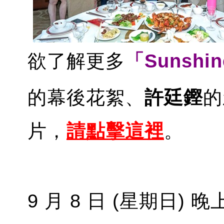
欲了解更多
「Sunshi
的幕後花絮、
許廷鏗
的
片，
請點擊這裡
。
9 月 8 日 (星期日) 