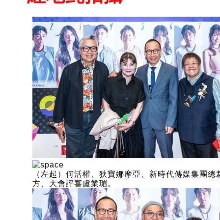
（左起）何活權、狄寶娜摩亞、新時代傳媒集團總
方、大會評審盧業瑂。