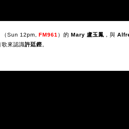
」
（Sun 12pm,
FM96
1
）的
Mary 盧玉鳳
，與
Alfr
 首歌來認識
許廷鏗
。