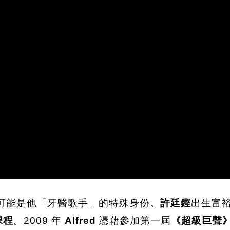
可能是他「牙醫歌手」的特殊身份。
許廷鏗
出生富
課程
。2009 年
Alfred
憑藉參加第一屆
《超級巨聲