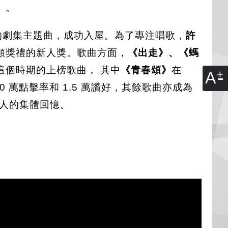
」。
的劇集主題曲，成功入屋。為了專注唱歌，
許
頒獎禮的新人獎。歌曲方面，
《出走》、《螞
這個時期的上榜歌曲， 其中
《青春頌》
在
A
30 萬點擊率和 1.5 萬讚好，其餘歌曲亦成為
人的集體回憶。