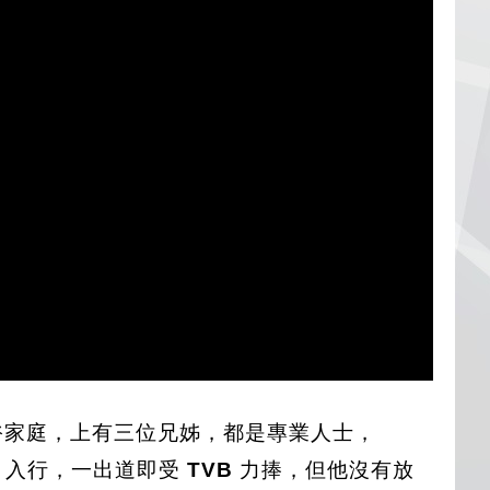
裕家庭，上有三位兄姊，都是專業人士，
》
入行，一出道即受
TVB
力捧，但他沒有放