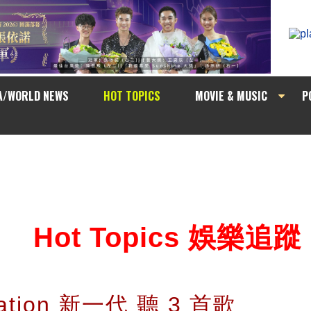
A/WORLD NEWS
HOT TOPICS
MOVIE & MUSIC
P
Hot Topics 娛樂追蹤
Nation 新一代 聽 3 首歌