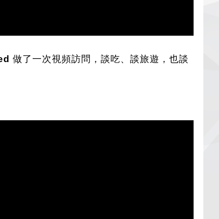
ed
做了一次視頻訪問，談吃、談旅遊，也談