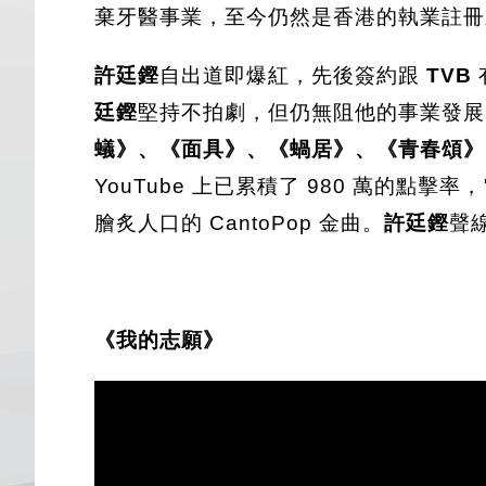
棄牙醫事業，至今仍然是香港的執業註冊
許廷鏗
自出道即爆紅，先後簽約跟
TVB
廷鏗
堅持不拍劇，但仍無阻他的事業發展
蟻》、《面具》、《蝸居》、《青春頌》
YouTube 上已累積了 980 萬的點擊率
膾炙人口的 CantoPop 金曲。
許廷鏗
聲
《我的志願》