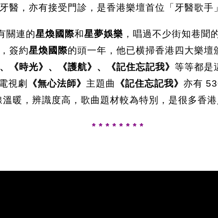
牙醫，亦有接受門診，是香港樂壇首位「牙醫歌手
有關連的
星煥國際
和
星夢娛樂
，唱過不少街知巷聞
，簽約
星煥國際
的頭一年，他已横掃香港四大樂壇
、《時光》、《護航》、《記住忘記我》
等等都是
，電視劇
《無心法師》
主題曲
《記住忘記我》
亦有 5
線溫暖，辨識度高，歌曲題材較為特別，是很多香港
* * * * * * * *