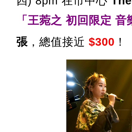
四) 8pm 在市中心
The
「王菀之 初回限定 
張
，總值接近
$300
！