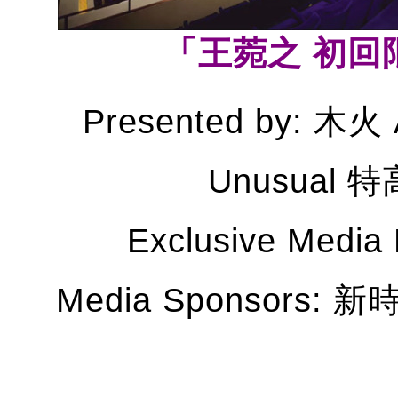
「王菀之 初回
Presented by: 木火 
Unusual
Exclusive Med
Media Sponsors: