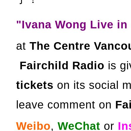
"Ivana Wong Live in
at
The Centre
Vanco
Fairchild Radio
is g
tickets
on its social 
leave comment on
Fa
Weibo
,
WeChat
or
In