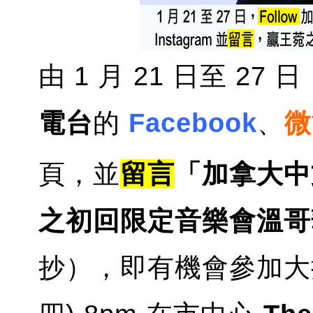
由 1 月 21 日至 27
電台
的
Facebook
、
微
頁，並
留言
「加拿大中文
之初回限定音樂會溫哥
抄），即有機會參加大抽