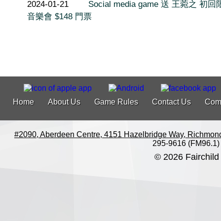
2024-01-21
Social media game 送 王菀之 初
音樂會 $148 門票
Home
About Us
Game Rules
Contact Us
Com
#2090, Aberdeen Centre, 4151 Hazelbridge Way, Richmon
295-9616 (FM96.1)
© 2026 Fairchild