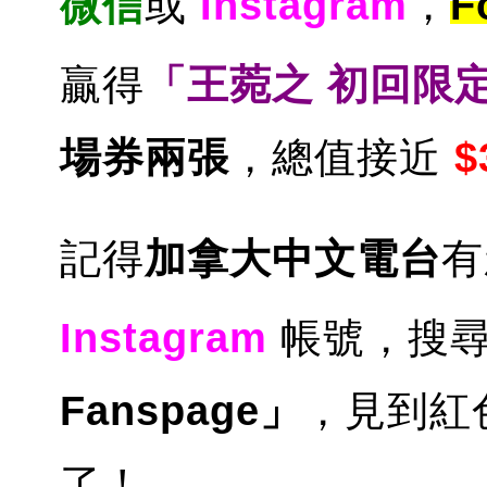
微信
或
Instagram
，
F
贏得
「王菀之 初回限
場券兩張
，總值接近
$
記得
加拿大中文電台
Instagram
帳號，搜
Fanspage」
，見到紅色
了！