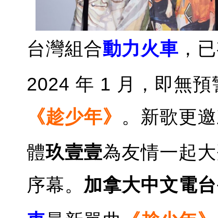
台灣組合
動力火車
，已
2024 年 1 月，
《趁少年》
。新歌更邀
體
玖壹壹
為友情一起大聲
序幕。
加拿大中文電台