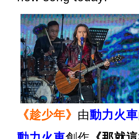
《趁少年》
由
動力火車
動力火車
創作
《那就這