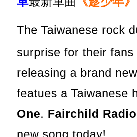
車
最新單曲
《趁少年》
The Taiwanese rock 
surprise for their fan
releasing a brand new
featues a Taiwanese 
One
.
Fairchild Radi
new song today!