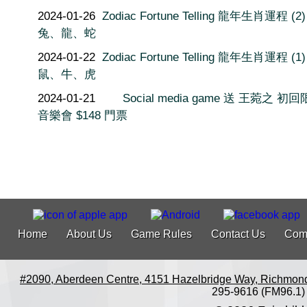
2024-01-26
Zodiac Fortune Telling 龍年生肖運程 (2)
兔、龍、蛇
2024-01-22
Zodiac Fortune Telling 龍年生肖運程 (1)
鼠、牛、虎
2024-01-21
Social media game 送 王菀之 初
音樂會 $148 門票
Home
About Us
Game Rules
Contact Us
Com
#2090, Aberdeen Centre, 4151 Hazelbridge Way, Richmon
295-9616 (FM96.1)