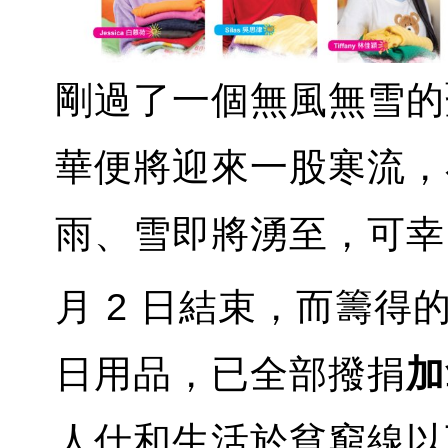
剛過了一個無風無雪的聖
華便將迎來一股寒流，
雨、雪即將湧至，可幸
月 2 日結束，而籌得
日用品，已全部撥捐
加
人仕和生活於貧窮線以