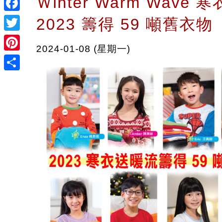
Ｗinter Warm Wave
Facebook
2023 籌得 59 噸舊衣物
Twitter
2024-01-08 (星期一)
Pinterest
Share