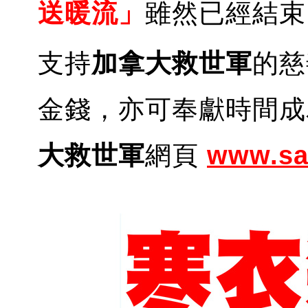
送暖流」
雖然已經結束
支持
加拿大救世軍
的慈
金錢，亦可奉獻時間成
大救世軍
網頁
www.s
a