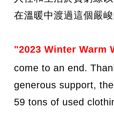
在溫暖中渡過這個嚴峻
"2023 Winter Warm W
come to an end. Than
generous support, th
59 tons of used cloth