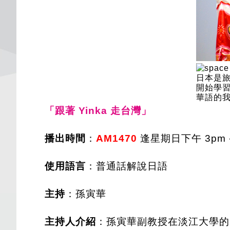
日本是旅
開始學
華語的我們
「跟著 Yinka 走台灣」
播出時間
：
AM1470
逢星期日下午 3pm - 
使用語言
：普通話解說日語
主持
：孫寅華
主持人介紹
：孫寅華副教授在淡江大學的