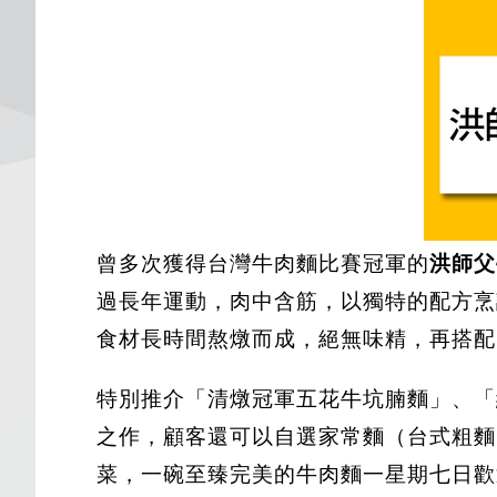
曾多次獲得台灣牛肉麵比賽冠軍的
洪師父
過長年運動，肉中含筋，以獨特的配方烹
食材長時間熬燉而成，絕無味精，再搭配
特別推介「清燉冠軍五花牛坑腩麵」、「
之作，顧客還可以自選家常麵（台式粗麵
菜，一碗至臻完美的牛肉麵一星期七日歡