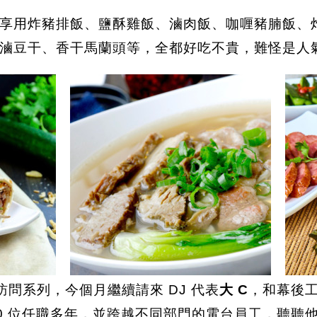
享用炸豬排飯、鹽酥雞飯、滷肉飯、咖喱豬腩飯、
滷豆干、香干馬蘭頭等，全都好吃不貴，難怪是人
訪問系列，今個月繼續請來 DJ 代表
大 C
，和幕後
 20 位任職多年，並跨越不同部門的電台員工，聽聽