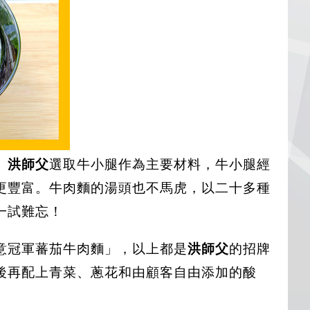
。
洪師父
選取牛小腿作為主要材料，牛小腿經
更豐富。牛肉麵的湯頭也不馬虎，以二十多種
一試難忘！
意冠軍蕃茄牛肉麵」，以上都是
洪師父
的招牌
後再配上青菜、蔥花和由顧客自由添加的酸