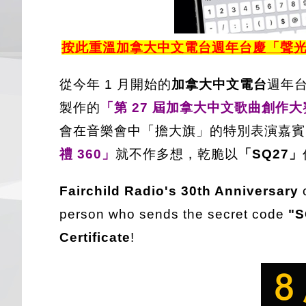
按此重溫加拿大中文電台週年台慶「聲光 
從今年 1 月開始的
加拿大中文電台
週年
製作的
「第 27 屆加拿大中文歌曲創作大
會在音樂會中「擔大旗」的特別表演嘉賓
禮 360」
就不作多想，乾脆以
「SQ27」
Fairchild Radio's 30th Anniversary
c
person who sends the secret code
"S
Certificate
!