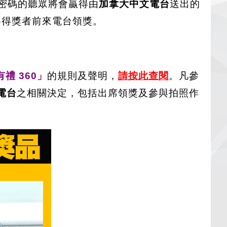
密碼的聽眾將會贏得由
加拿大中文電台
送出的
通知各得獎者前來電台領獎。
禮 360」
的規則及聲明，
請按
此查閱
。凡參
電台
之相關決定，包括出席領獎及參與拍照作