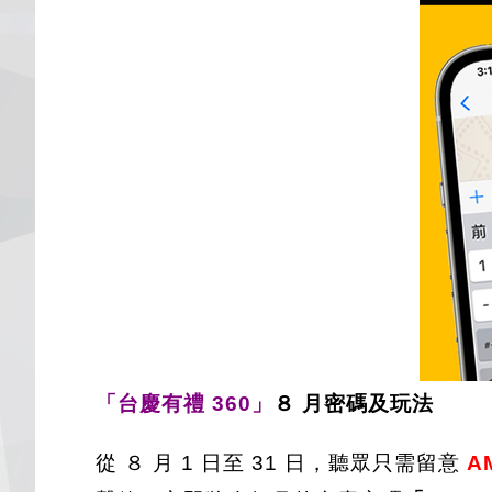
「台慶有禮 360」
８ 月密碼及玩法
從 ８ 月 1 日至 31 日，聽眾只需留意
AM