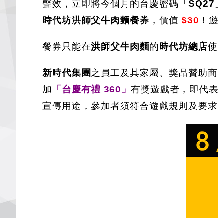
聲效，立即將今個月的台慶密碼
「SQ27
時代坊洪師父牛肉麵餐券
，價值
$30
！
餐券只能在
洪師父牛肉麵
的
時代坊總店
使
新時代集團
之員工及其家屬、獎品贊助商
加
「台慶有禮 360」
有獎遊戲者，即代
宣傳用途，參加者須符合遊戲規則及要求