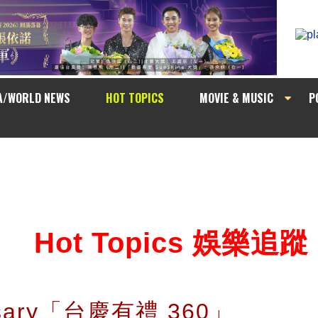
A/WORLD NEWS
HOT TOPICS
MOVIE & MUSIC
P
Hot Topics 娛樂追蹤
ersary「台慶有禮 360」