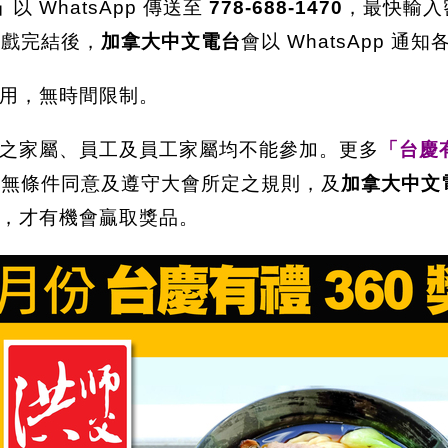
」
以 WhatsApp 傳送至
778-688-1470
，最快輸入
遊戲完結後，
加拿大中文電台
會以 WhatsApp 
用，無時間限制。
之家屬、員工及員工家屬均不能參加。更多
「台慶有
表無條件同意及遵守大會所定之規則，及
加拿大中文
，才有機會贏取獎品。