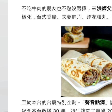
不吃牛肉的朋友也不愁沒選擇，來
洪師父
樣化，台式香腸、夫妻肺片、炸花枝丸、
至於本台的台慶特別企劃 -
「聲音點滴」
紀念本台啟播 30 年，特別訪問了超過