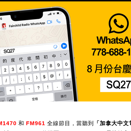
1470
和
FM961
全線節目，當聽到
「加拿大中文電