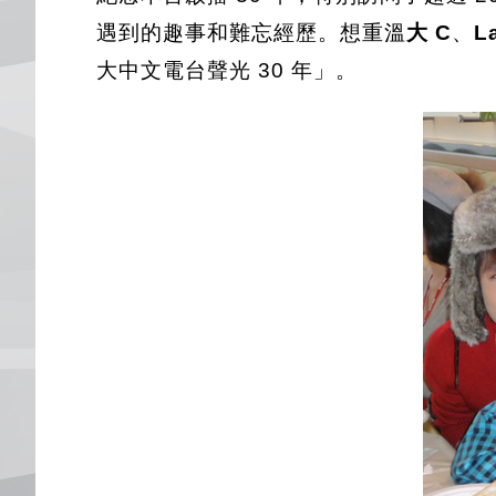
遇到的趣事和難忘經歷。想重溫
大 C
、
L
大中文電台聲光 30 年」。