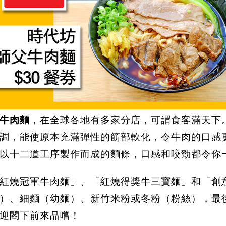
牛肉麵
，在全球各地有多家分店，可謂食客滿天下
調，能使原本充滿彈性的筋部軟化，令牛肉的口感
以十二道工序製作而成的麵條，口感和咬勁都令你
紅燒冠軍牛肉麵」、「紅燒得獎牛三寶麵」和「創
）、細麵（幼麵）、新竹米粉或冬粉（粉絲），最
迎閣下前來品嚐！