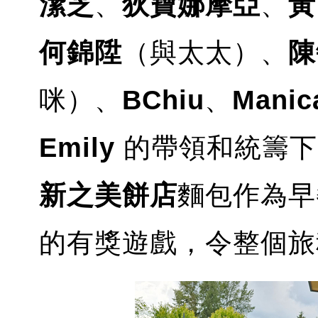
潔芝
、
狄寶娜摩亞
、
黃
何錦陞
（與太太）、
陳
咪）、
BChiu
、
Manic
Emily
的帶領和統籌下
新之美餅店
麵包作為早
的有獎遊戲，令整個旅