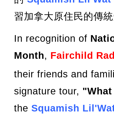
習加拿大原住民的傳統
In recognition of
Nati
Month
,
Fairchild Ra
their friends and fami
signature tour,
"What
the
Squamish Lil'Wat