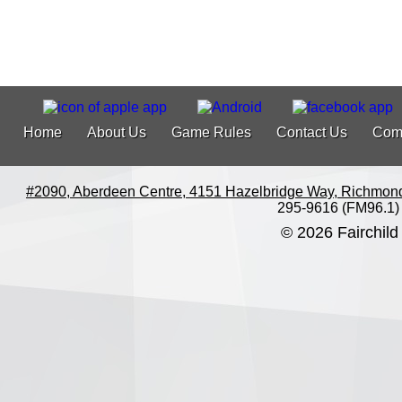
Home
About Us
Game Rules
Contact Us
Com
#2090, Aberdeen Centre, 4151 Hazelbridge Way, Richmon
295-9616 (FM96.1)
© 2026 Fairchild