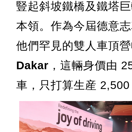
豎起斜坡鐵橋及鐵塔巨
本領。作為今屆德意志
他們罕見的雙人車頂營
Dakar
，這輛身價由 2
車，只打算生産 2,50