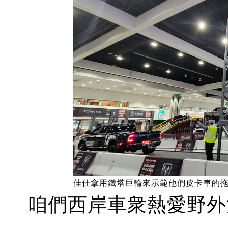
佳仕拿用鐵塔巨輪來示範他們皮卡車的
咱們西岸車衆熱愛野外