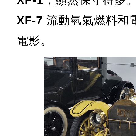
XP-1
，顯然保守得多
XF-7
流動氫氣燃料和
電影。