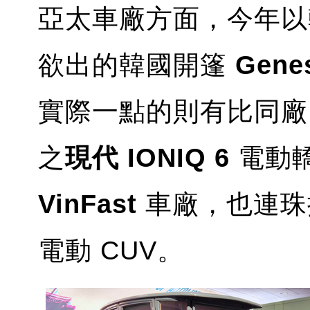
亞太車廠方面，今年以
欲出的韓國開篷
Genes
實際一點的則有比同廠
之
現代 IONIQ 6
電動
VinFast
車廠，也連珠
電動 CUV。