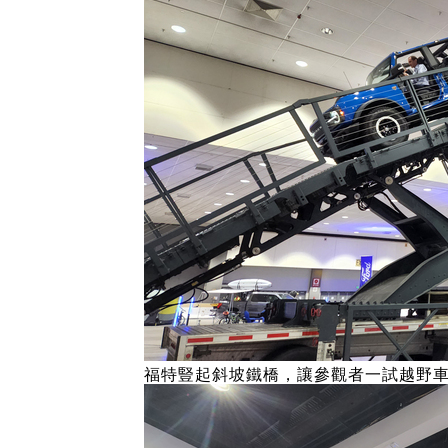
福特豎起斜坡鐵橋，讓參觀者一試越野