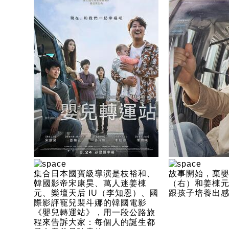
集合日本國寶級導演是枝裕和、
故事開始，棄嬰
韓國影帝宋康昊、萬人迷姜棟
（右）和姜棟
元、樂壇天后 IU（李知恩）、國
跟孩子培養出
際影評寵兒裴斗娜的韓國電影
《嬰兒轉運站》，用一段公路旅
程來告訴大家：每個人的誕生都