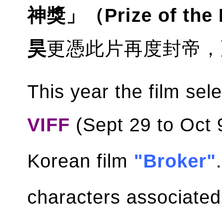
神獎」（Prize of the 
昊
更憑此片再度封帝，
This year the film sele
VIFF
(Sept 29 to Oct 
Korean film
"Broker"
characters associated