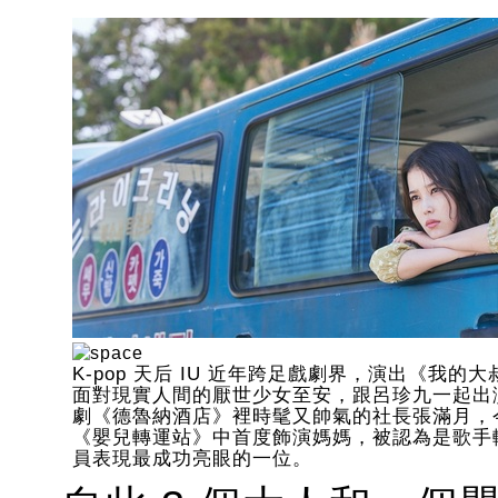
K-pop 天后 IU 近年跨足戲劇界，演出《我的
面對現實人間的厭世少女至安，跟呂珍九一起出
劇《德魯納酒店》裡時髦又帥氣的社長張滿月，
《嬰兒轉運站》中首度飾演媽媽，被認為是歌手
員表現最成功亮眼的一位。