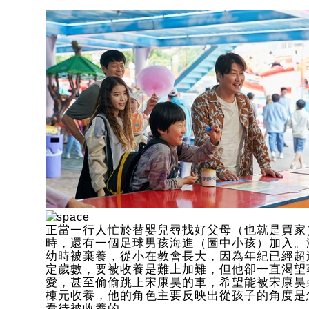
正當一行人忙於替嬰兒尋找好父母（也就是買家
時，還有一個足球男孩海進（圖中小孩）加入。
幼時被棄養，從小在教會長大，因為年紀已經超
定歲數，要被收養是難上加難，但他卻一直渴望
愛，甚至偷偷跳上宋康昊的車，希望能被宋康昊
棟元收養，他的角色主要反映出從孩子的角度是
看待被收養的。