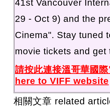
41st Vancouver Interna
29 - Oct 9) and the pr
Cinema". Stay tuned 
movie tickets and get 
請按此連接溫哥華國際
here to VIFF website
相關文章 related artic