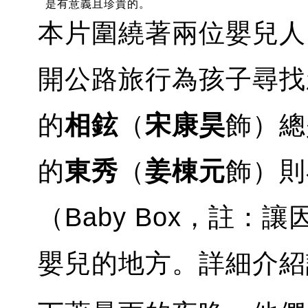
是有意義且珍貴的。
本片圍繞著兩位嬰兒人
開公路旅行為孩子尋找
的
相鉉
（
宋康昊
飾）總
的
東秀
（
姜棟元
飾）則
（Baby Box，註
嬰兒的地方。詳細介紹