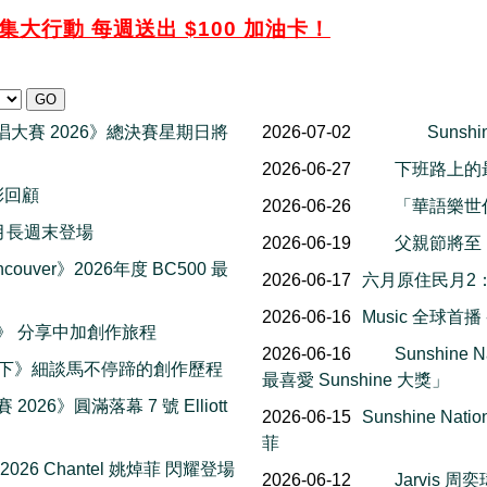
大行動 每週送出 $100 加油卡！
一代歌唱大賽 2026》總決賽星期日將
2026-07-02
Sunsh
2026-06-27
下班路上的
精彩回顧
2026-06-26
「華語樂世
al 八月長週末登場
2026-06-19
父親節將至
couver》2026年度 BC500 最
2026-06-17
六月原住民月2
2026-06-16
Music 全球首
楓報》 分享中加創作旅程
2026-06-16
Sunshin
一下》細談馬不停蹄的創作歷程
最喜愛 Sunshine 大獎」
 2026》圓滿落幕 7 號 Elliott
2026-06-15
Sunshine Na
菲
 2026 Chantel 姚焯菲 閃耀登場
2026-06-12
Jarvis