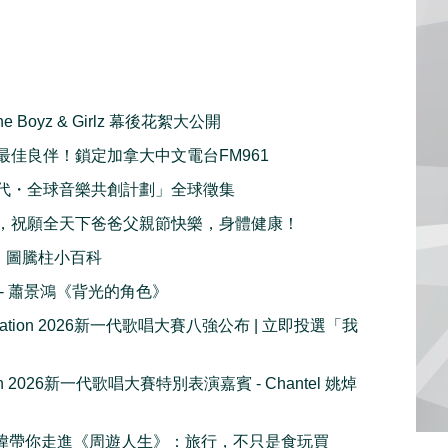
ine Boyz & Girlz 幕後花絮大公開
最佳良伴！鎖定加拿大中文電台FM961
代・全球音樂共創計劃」全球徵集
，祝願全天下爸爸父親節快樂，身體健康！
：圖騰柱小百科
播 - 蕭景鴻《背光的角色》
e Nation 2026新一代歌唱大賽八強公布 | 立即投選「我
tion 2026新一代歌唱大賽特別表演嘉賓 - Chantel 姚焯
 周奕瑋帶你走進《周遊人生》：旅行，不只是食玩買