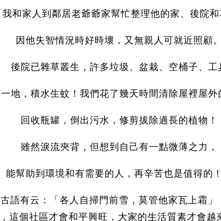
我和家人到鄰居老爺爺家幫忙整理他的家、後院和
因他失智情況時好時壞，又無親人可就近照顧
後院已雜草叢生，許多垃圾、盆栽、空桶子、工
落一地，積水生蚊！我們花了幾天時間清除屋裡屋外
回收瓶罐，倒出污水，修剪拔除過長的植物！
雖然淚流夾背，但想到自己有一點微薄之力，
能幫助到環境和有需要的人，再辛苦也是值得的
古語有云：「各人自掃門前雪，莫管他家瓦上霜」
，這個社區才會和平興旺，大家的生活質素才會越