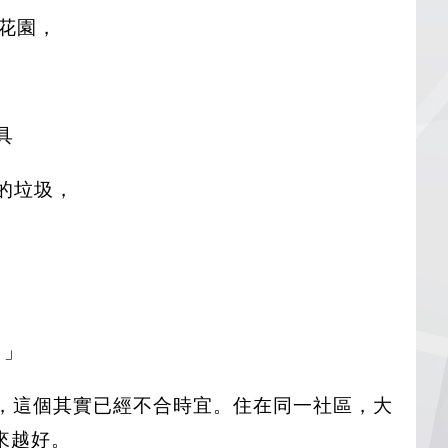
花園，
。
具
的垃圾，
！」
，這個其實已經不合時宜。住在同一社區，大
來越好。