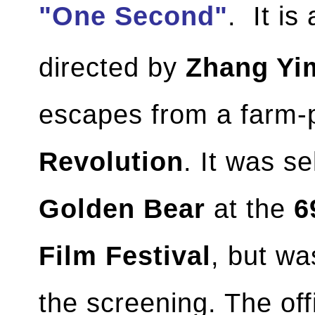
"One Second"
. It i
directed by
Zhang Yi
escapes from a farm-
Revolution
. It was s
Golden Bear
at the
6
Film Festival
, but wa
the screening. The offi