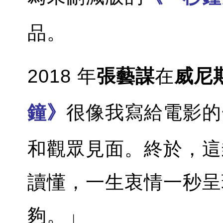
品。
2018 年
張藝謀
在
威尼
鐘》
很像我寫給電影的
和觀眾見面。終於，這
讀懂，一生衷情一秒呈
夠。」