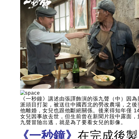
《一秒鐘》講述由張譯飾演的張九聲（中）因為
派頭目打架，被送往中國西北的勞改農場，之後
他離婚，女兒也跟他斷絕關係。後來得知年僅 14
女兒因事故去世，但生前曾在新聞片段中露面，
九聲冒險出逃，就是為了要看女兒的影像。
《一秒鐘》
在完成後製