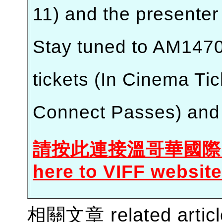
11) and the presenter
Stay tuned to AM147
tickets (In Cinema Ti
Connect Passes) and g
請按此連接溫哥華
國際電
here to VIFF website
相關文章 related artic