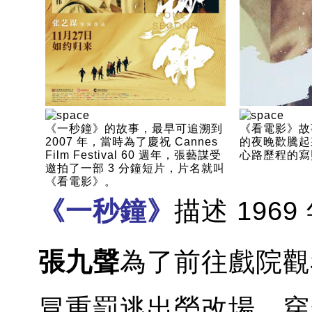
《一秒鐘》的故事，最早可追溯到
《看電影》故
2007 年，當時為了慶祝 Cannes
的夜晚歡騰起
Film Festival 60 週年，張藝謀受
心路歷程的寫
邀拍了一部 3 分鐘短片，片名就叫
《看電影》。
《一秒鐘》
描述 196
張九聲
為了前往戲院觀
冒重罰逃出勞改場，穿