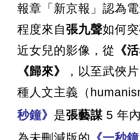
報章「新京報」認為電
程度來自
張九聲
如何突
近女兒的影像，從
《活
《歸來》
，以至武俠片
種人文主義（human
秒鐘》
是
張藝謀
5 年
為未刪減版的
《一秒鐘