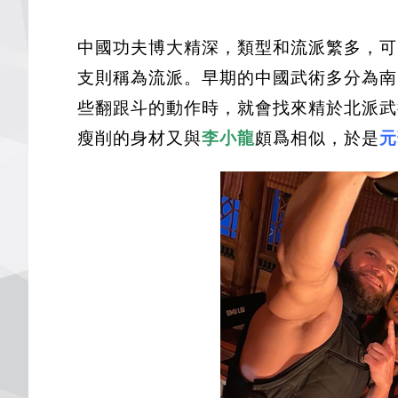
中國功夫博大精深，類型和流派繁多，可
支則稱為流派。早期的中國武術多分為南
些翻跟斗的動作時，就會找來精於北派武
瘦削的身材又與
李小龍
頗爲相似，於是
元