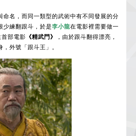
與命名，而同一類型的武術中有不同發展的分
很少練翻跟斗，於是
李小龍
在電影裡需要做一
生首部電影
《精武門》
，由於跟斗翻得漂亮，
身，外號「跟斗王」。