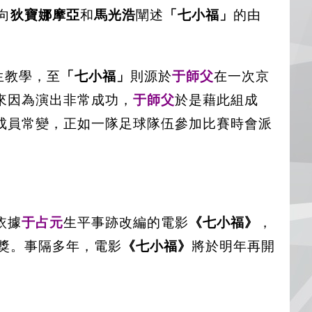
向
狄寶娜摩亞
和
馬光浩
闡述
「七小福」
的由
生教學，至
「七小福」
則源於
于師父
在一次京
來因為演出非常成功，
于師父
於是藉此組成
成員常變，正如一隊足球隊伍參加比賽時會派
依據
于占元
生平事跡改編的電影
《七小福》
，
大獎。事隔多年，電影
《七小福》
將於明年再開