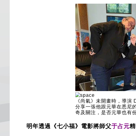
《尚氣》未開畫時，導演 Destin
分享一張他跟元華在悉尼
奇及關注，是否元華也有
明年透過《七小福》電影將師父
于占元
精