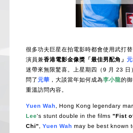
很多功夫巨星在拍電影時都會使用武打替
演員兼
香港電影金像獎「最佳男配角」
元
迷帶來無限驚喜。上星期四（9 月 23 日
問了
元華
，大談當年如何成為
李小龍
的御
重溫訪問內容。
Yuen Wah
, Hong Kong legendary marti
Lee
's stunt double in the films
"Fist o
Chi"
,
Yuen Wah
may be best known to