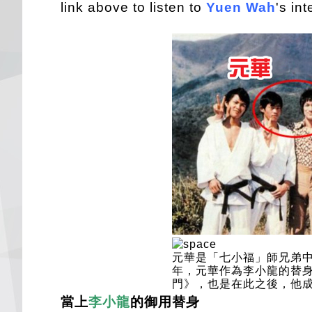
link above to listen to
Yuen Wah
's int
元華是「七小福」師兄弟中
年，元華作為李小龍的替
門》，也是在此之後，他
當上
李小龍
的御用替身