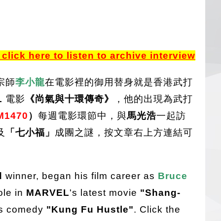
click here to listen to archive interview
宗師
李小龍
在電影裡的御用替身就是香港武打
L
電影
《尚氣與十環傳奇》
，他的出現為武打
M1470
）
每週電影環節中，與
馬光浩
一起訪
及
「七小福」
成團之謎，按文章右上方連結可
d
winner, began his film career as
Bruce
ole in
MARVEL
's latest movie
"Shang-
's comedy
"Kung Fu Hustle"
. Click the