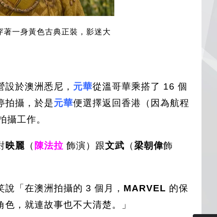
穿著一身黃色古典正裝，影迷大
營設於澳洲悉尼，
元華
從溫哥華乘搭了 16 個
停拍攝，於是
元華
便選擇返回香港（因為航程
拍攝工作。
對
映麗
（
陳法拉
飾演）跟
文武
（
梁朝偉
飾
笑說「在澳洲拍攝的 3 個月，
MARVEL
的保
角色，就連故事也不大清楚。」