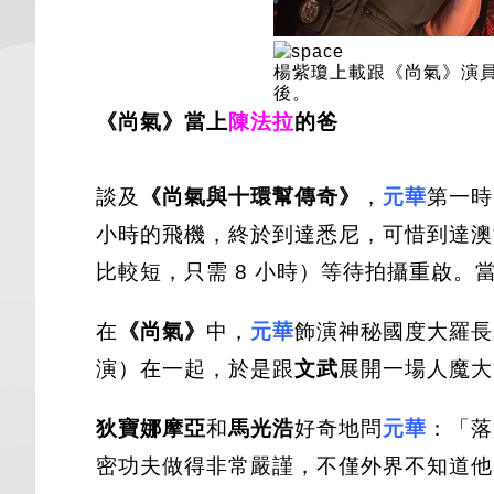
楊紫瓊上載跟《尚氣》演
後。
《尚氣》當上
陳法拉
的爸
談及
《尚氣與十環幫傳奇》
，
元華
第一時
小時的飛機，終於到達悉尼，可惜到達澳
比較短，只需 8 小時）等待拍攝重啟
在
《尚氣》
中，
元華
飾演神秘國度大羅長
演）在一起，於是跟
文武
展開一場人魔大
狄寶娜摩亞
和
馬光浩
好奇地問
元華
：「落
密功夫做得非常嚴謹，不僅外界不知道他