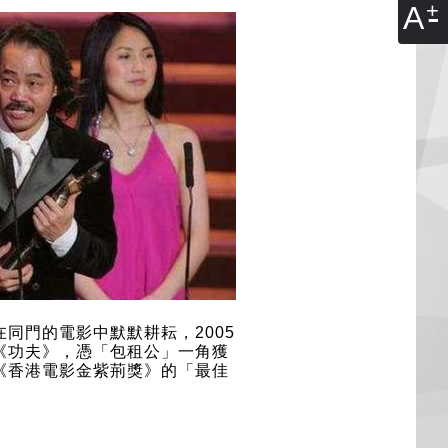
A
同門的電影中默默耕耘，2005
《功夫》，憑「包租公」一角獲
《香港電影金紫荊獎》的「最佳