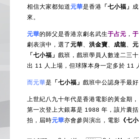
相信大家都知道
元華
是香港
「七小福」
成
來。
元華
的師父是香港京劇名武生
于占元
，
于
劇表演中，選了
元華
、
洪金寶
、
成龍
、
元
「七小福」
戲班，戲班學員人數達二三十
出 11 人上場，但球隊本身一定多於 1
而
元華
是
「七小福」
戲班中公認身手最好
上世紀八九十年代是香港電影的黃金期，
第一次登上大銀幕是 1988 年，該片囊括
拍，屆時
元華
亦會參與演出，電影
《七小