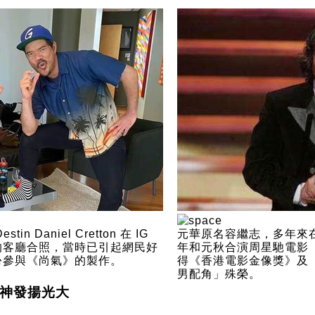
 Daniel Cretton 在 IG
元華原名容繼志，多年來在
的客廳合照，當時已引起網民好
年和元秋合演周星馳電影
份參與《尚氣》的製作。
得《香港電影金像獎》及
男配角」殊榮。
神發揚光大