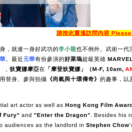
請按此重溫訪問內容
Please 
身，就連一身好武功的
李小龍
也不例外。武術一代
華
。最近
元華
有份參演的
好萊塢
超級英雄
MARVE
），
狄寶娜摩亞
在
「摩登狄寶娜」（M-F, 10am,
A
用替身、參與拍攝
《尚氣與十環傳奇》
的趣事，以
al art actor as well as
Hong Kong Film Awar
f Fury"
and
"Enter the Dragon"
. Besides his r
 audiences as the landlord in
Stephen Chow