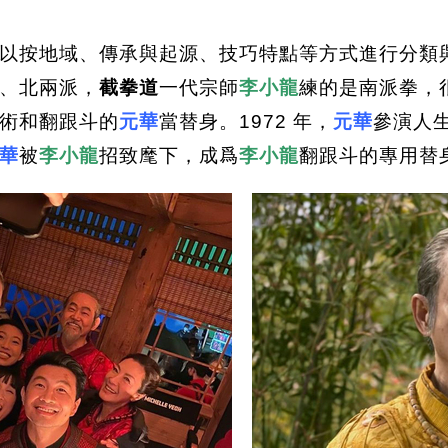
以按地域、傳承與起源、技巧特點等方式進行分類
、北兩派，
截拳道
一代宗師
李小龍
練的是南派拳，
術和翻跟斗的
元華
當替身。1972 年，
元華
參演人
華
被
李小龍
招致麾下，成爲
李小龍
翻跟斗的專用替