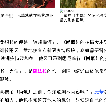
員的合照，元華就站在楊紫瓊身
元華在《尚氣》的角色是
讚其形象正氣。
間想起的便是「遊飛機河」。
《尚氣》
的拍攝大本
洲後兩天，當地便宣布新冠疫情嚴峻，劇組需要暫
。當澳洲疫情緩和後，他又再飛到悉尼進行
《尚氣》
的
老「光伯」，是
陳法拉
的爸。劇情中講述由於他反
混戰。
實接拍
《尚氣》
之前，你知道劇本內容嗎？」
元華
的加入，他也不知道其他人的戲分，只知道自已的