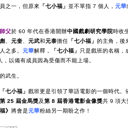
員之一，但原來
「七小福」
並不單指 7 個人，
元華
師父
於 60 年代在香港開辦
中國戲劇研究學院
時收
彪
、
元奎
、
元武
和
元泰
擔任
「七小福」
的主角，後
人之多。
元華
解釋，
「七小福」
只是戲班的名稱，
1 人，以備有成員因為受傷而不能上場。
的武生。
「七小福」
戲班更是引領了華語電影的一個時代。
第 25 屆金馬獎
及
第 8 屆香港電影金像獎
共 9 項
福》
將會是
元華
粉絲另一期盼之作！