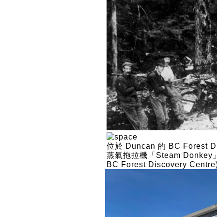
位於 Duncan 的 BC Fores
蒸氣拖拉機「Steam Donke
BC Forest Discovery Centre