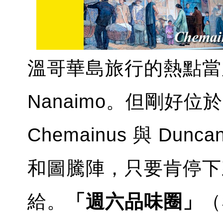
溫哥華島旅行的熱點當屬 1
Nanaimo。但剛好
Chemainus 與 D
和圖騰陣，只要肯停下
給。
「週六品味圈」
（