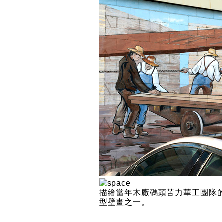
描繪當年木廠碼頭苦力華工團隊的 32 
型壁畫之一。