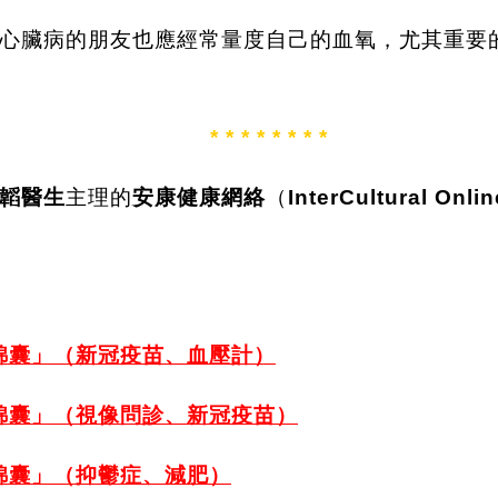
心臟病的朋友也應經常量度自己的血氧，尤其重要
* * * * * * * *
韜醫生
主理的
安康健康網絡
（
InterCultural Onli
。
錦
囊」（新冠疫苗、血壓計）
錦
囊」（視像問診、新冠疫苗）
錦
囊」（抑鬱症、減肥）