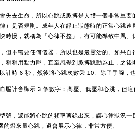
去生命，所以心跳或脈搏是人體一個非常重要的 vit
）是否規則。成年人在靜止狀態時的正常心跳速度為每
快時慢，就稱為「心律不整」，有可能導致中風、
，但不需要任何儀器，所以也是最靈活的。如果自
，稍稍用點力壓，直至感覺到脈搏跳動為止，之後
計時 6 秒，然後將心跳次數乘 10。除了手腕
血壓計會顯示 3 個數字：高壓、低壓和心跳，但
型號，還能將心跳的頻率剪錄出來，讓心律狀況一
用手機的燈來量心跳，還會展示心律，非常方便。