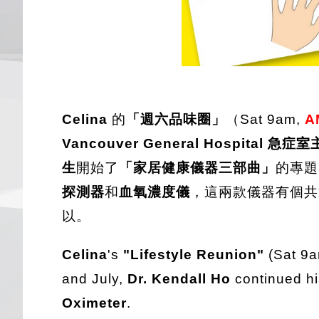
Celina
的
「週六品味圈」
（Sat 9am,
A
Vancouver General Hospital 急
生
開始了
「家居健康儀器三部曲」
的專題
探測器
和
血氧濃度儀
，這兩款儀器有個共
以。
Celina
's
"Lifestyle Reunion"
(Sat 9
and July,
Dr. Kendall Ho
continued hi
Oximeter
.